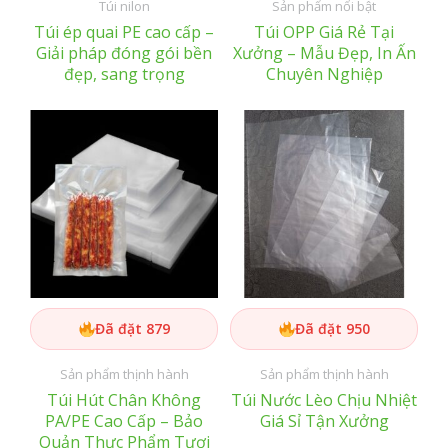
Túi nilon
Sản phẩm nổi bật
Túi ép quai PE cao cấp –
Túi OPP Giá Rẻ Tại
Giải pháp đóng gói bền
Xưởng – Mẫu Đẹp, In Ấn
đẹp, sang trọng
Chuyên Nghiệp
Đã đặt 879
Đã đặt 950
Sản phẩm thịnh hành
Sản phẩm thịnh hành
Túi Hút Chân Không
Túi Nước Lèo Chịu Nhiệt
PA/PE Cao Cấp – Bảo
Giá Sỉ Tận Xưởng
Quản Thực Phẩm Tươi