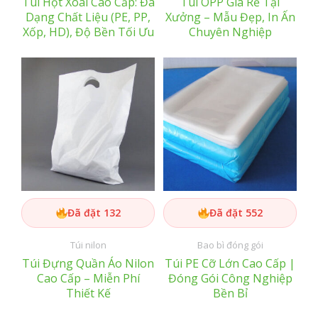
Túi Hột Xoài Cao Cấp: Đa
Túi OPP Giá Rẻ Tại
Dạng Chất Liệu (PE, PP,
Xưởng – Mẫu Đẹp, In Ấn
Xốp, HD), Độ Bền Tối Ưu
Chuyên Nghiệp
Đã đặt 132
Đã đặt 552
Túi nilon
Bao bì đóng gói
Túi Đựng Quần Áo Nilon
Túi PE Cỡ Lớn Cao Cấp |
Cao Cấp – Miễn Phí
Đóng Gói Công Nghiệp
Thiết Kế
Bền Bỉ