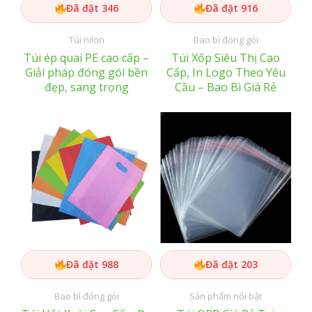
Đã đặt 346
Đã đặt 916
Túi nilon
Bao bì đóng gói
Túi ép quai PE cao cấp –
Túi Xốp Siêu Thị Cao
Giải pháp đóng gói bền
Cấp, In Logo Theo Yêu
đẹp, sang trọng
Cầu – Bao Bì Giá Rẻ
Đã đặt 988
Đã đặt 203
Bao bì đóng gói
Sản phẩm nổi bật