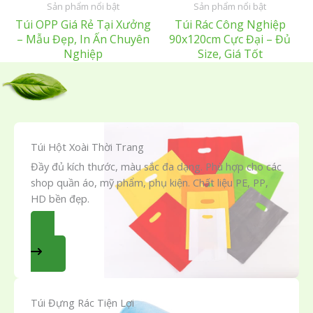
Sản phẩm nổi bật
Sản phẩm nổi bật
Túi OPP Giá Rẻ Tại Xưởng
Túi Rác Công Nghiệp
– Mẫu Đẹp, In Ấn Chuyên
90x120cm Cực Đại – Đủ
Nghiệp
Size, Giá Tốt
Túi Hột Xoài Thời Trang
Đầy đủ kích thước, màu sắc đa dạng. Phù hợp cho các
shop quần áo, mỹ phẩm, phụ kiện. Chất liệu PE, PP,
HD bền đẹp.
XEM MẪU TÚI
Túi Đựng Rác Tiện Lợi