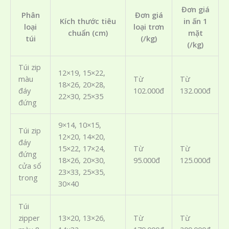
Đơn giá
Phân
Đơn giá
Kích thước tiêu
in ấn 1
loại
loại trơn
chuẩn (cm)
mặt
túi
(/kg)
(/kg)
Túi zip
12×19, 15×22,
màu
Từ
Từ
18×26, 20×28,
đáy
102.000đ
132.000đ
22×30, 25×35
đứng
9×14, 10×15,
Túi zip
12×20, 14×20,
đáy
15×22, 17×24,
Từ
Từ
đứng
18×26, 20×30,
95.000đ
125.000đ
cửa sổ
23×33, 25×35,
trong
30×40
Túi
zipper
13×20, 13×26,
Từ
Từ