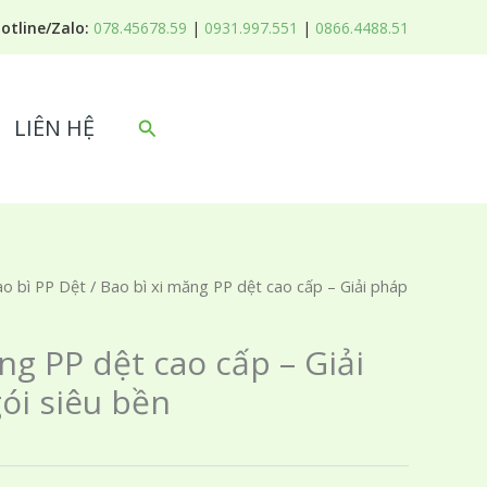
Hotline/Zalo:
078.45678.59
|
0931.997.551
|
0866.4488.51
LIÊN HỆ
Tìm
kiếm
o bì PP Dệt
/ Bao bì xi măng PP dệt cao cấp – Giải pháp
ng PP dệt cao cấp – Giải
ói siêu bền