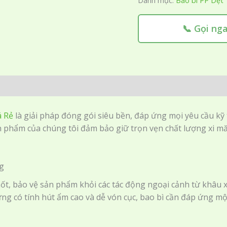
Danh mục:
Bao bì PP Dệt
📞 Gọi ng
á Rẻ
là giải pháp đóng gói siêu bền, đáp ứng mọi yêu cầu kỹ 
sản phẩm của chúng tôi đảm bảo giữ trọn vẹn chất lượng xi 
ng
chốt, bảo vệ sản phẩm khỏi các tác động ngoại cảnh từ khâu
 dựng có tính hút ẩm cao và dễ vón cục, bao bì cần đáp ứng m