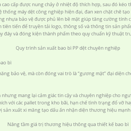
cao cấp được nung chảy ở nhiệt độ thích hợp, sau đó kéo thà
 thống máy dệt công nghiệp hiện đại, đan xen chặt chẽ tạo
g nhựa bảo vệ được phủ lên bề mặt giúp tăng cường tính c
tiên tiến để truyền tải logo, thông số và thông tin sản phẩ
y đáy và đóng kiện thành phẩm theo quy chuẩn kỹ thuật trư
bao bì
năng bảo vệ, mà còn đóng vai trò là “gương mặt” đại diện ch
n nhưng mang lại cảm giác tin cậy và chuyên nghiệp cho ngư
ích với các pallet trong kho bãi, hạn chế tình trạng đổ vỡ h
ị sản xuất xi măng tạo dấu ấn nhận diện thương hiệu mạnh m