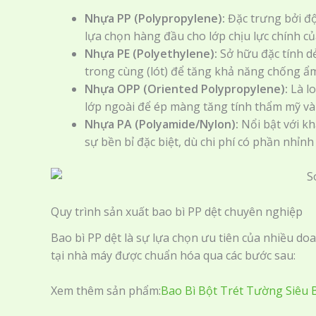
Nhựa PP (Polypropylene):
Đặc trưng bởi độ
lựa chọn hàng đầu cho lớp chịu lực chính của
Nhựa PE (Polyethylene):
Sở hữu đặc tính d
trong cùng (lót) để tăng khả năng chống ẩm 
Nhựa OPP (Oriented Polypropylene):
Là lo
lớp ngoài để ép màng tăng tính thẩm mỹ và
Nhựa PA (Polyamide/Nylon):
Nổi bật với kh
sự bền bỉ đặc biệt, dù chi phí có phần nhỉnh
Quy trình sản xuất bao bì PP dệt chuyên nghiệp
Bao bì PP dệt là sự lựa chọn ưu tiên của nhiều d
tại nhà máy được chuẩn hóa qua các bước sau:
Xem thêm sản phẩm:
Bao Bì Bột Trét Tường Siêu 