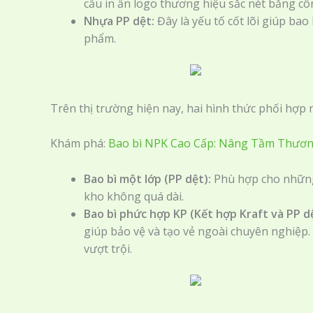
cầu in ấn logo thương hiệu sắc nét bằng cô
Nhựa PP dệt:
Đây là yếu tố cốt lõi giúp bao
phẩm.
Trên thị trường hiện nay, hai hình thức phối hợp 
Khám phá:
Bao bì NPK Cao Cấp: Nâng Tầm Thương
Bao bì một lớp (PP dệt):
Phù hợp cho những l
kho không quá dài.
Bao bì phức hợp KP (Kết hợp Kraft và PP dệ
giúp bảo vệ và tạo vẻ ngoài chuyên nghiệp.
vượt trội.