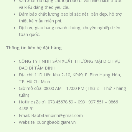
Sản xuất đa dạng các loại bao bì với nhiều kích thước
và kiểu dáng theo yêu cầu.
Đảm bảo chất lượng bao bì sắc nét, bền đẹp, hỗ trợ
thiết kế mẫu miễn phí.
Dịch vụ giao hàng nhanh chóng, chuyên nghiệp trên
toàn quốc.
Thông tin liên hệ đặt hàng
CÔNG TY TNHH SẢN XUẤT THƯƠNG MẠI DỊCH VỤ
BAO BÌ TÂM BÌNH
Địa chỉ: 11D Liên Khu 2-10, KP49, P. Bình Hưng Hòa,
TP. Hồ Chí Minh
Giờ mở cửa: 08:00 AM – 17:00 PM (Thứ 2 – Thứ 7 hàng
tuần)
Hotline (Zalo): 078.45678.59 – 0931 997 551 – 0866
4488 51
Email: Baobitambinh@gmail.com
Website: xuongbaobigiare.vn