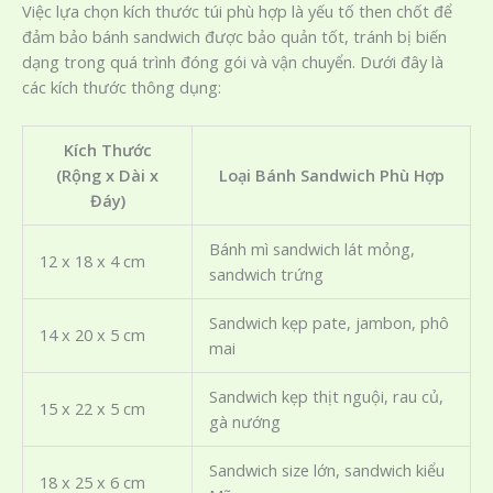
Việc lựa chọn kích thước túi phù hợp là yếu tố then chốt để
đảm bảo bánh sandwich được bảo quản tốt, tránh bị biến
dạng trong quá trình đóng gói và vận chuyển. Dưới đây là
các kích thước thông dụng:
Kích Thước
(Rộng x Dài x
Loại Bánh Sandwich Phù Hợp
Đáy)
Bánh mì sandwich lát mỏng,
12 x 18 x 4 cm
sandwich trứng
Sandwich kẹp pate, jambon, phô
14 x 20 x 5 cm
mai
Sandwich kẹp thịt nguội, rau củ,
15 x 22 x 5 cm
gà nướng
Sandwich size lớn, sandwich kiểu
18 x 25 x 6 cm