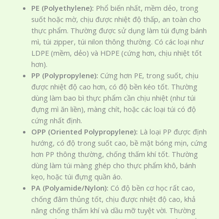
PE (Polyethylene):
Phổ biến nhất, mềm dẻo, trong
suốt hoặc mờ, chịu được nhiệt độ thấp, an toàn cho
thực phẩm. Thường được sử dụng làm túi đựng bánh
mì, túi zipper, túi nilon thông thường. Có các loại như
LDPE (mềm, dẻo) và HDPE (cứng hơn, chịu nhiệt tốt
hơn).
PP (Polypropylene):
Cứng hơn PE, trong suốt, chịu
được nhiệt độ cao hơn, có độ bền kéo tốt. Thường
dùng làm bao bì thực phẩm cần chịu nhiệt (như túi
đựng mì ăn liền), màng chít, hoặc các loại túi có độ
cứng nhất định.
OPP (Oriented Polypropylene):
Là loại PP được định
hướng, có độ trong suốt cao, bề mặt bóng mịn, cứng
hơn PP thông thường, chống thấm khí tốt. Thường
dùng làm túi màng ghép cho thực phẩm khô, bánh
kẹo, hoặc túi đựng quần áo.
PA (Polyamide/Nylon):
Có độ bền cơ học rất cao,
chống đâm thủng tốt, chịu được nhiệt độ cao, khả
năng chống thấm khí và dầu mỡ tuyệt vời. Thường