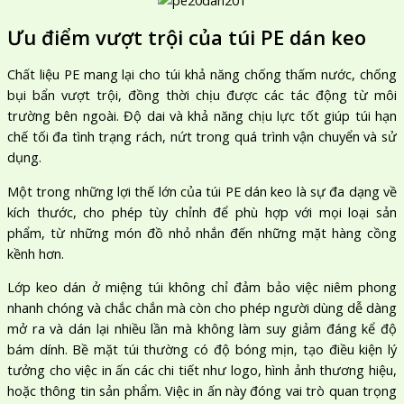
Ưu điểm vượt trội của túi PE dán keo
Chất liệu PE mang lại cho túi khả năng chống thấm nước, chống
bụi bẩn vượt trội, đồng thời chịu được các tác động từ môi
trường bên ngoài. Độ dai và khả năng chịu lực tốt giúp túi hạn
chế tối đa tình trạng rách, nứt trong quá trình vận chuyển và sử
dụng.
Một trong những lợi thế lớn của túi PE dán keo là sự đa dạng về
kích thước, cho phép tùy chỉnh để phù hợp với mọi loại sản
phẩm, từ những món đồ nhỏ nhắn đến những mặt hàng cồng
kềnh hơn.
Lớp keo dán ở miệng túi không chỉ đảm bảo việc niêm phong
nhanh chóng và chắc chắn mà còn cho phép người dùng dễ dàng
mở ra và dán lại nhiều lần mà không làm suy giảm đáng kể độ
bám dính. Bề mặt túi thường có độ bóng mịn, tạo điều kiện lý
tưởng cho việc in ấn các chi tiết như logo, hình ảnh thương hiệu,
hoặc thông tin sản phẩm. Việc in ấn này đóng vai trò quan trọng