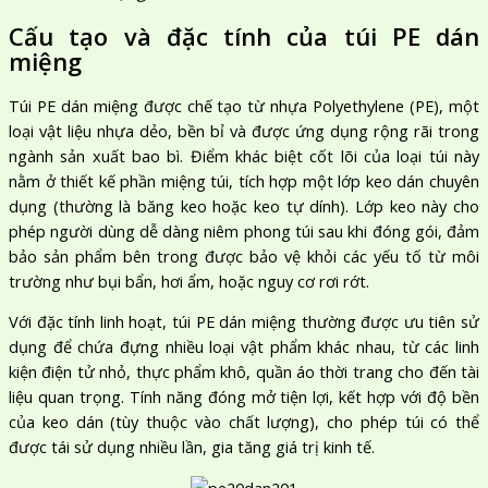
Cấu tạo và đặc tính của túi PE dán
miệng
Túi PE dán miệng được chế tạo từ nhựa Polyethylene (PE), một
loại vật liệu nhựa dẻo, bền bỉ và được ứng dụng rộng rãi trong
ngành sản xuất bao bì. Điểm khác biệt cốt lõi của loại túi này
nằm ở thiết kế phần miệng túi, tích hợp một lớp keo dán chuyên
dụng (thường là băng keo hoặc keo tự dính). Lớp keo này cho
phép người dùng dễ dàng niêm phong túi sau khi đóng gói, đảm
bảo sản phẩm bên trong được bảo vệ khỏi các yếu tố từ môi
trường như bụi bẩn, hơi ẩm, hoặc nguy cơ rơi rớt.
Với đặc tính linh hoạt, túi PE dán miệng thường được ưu tiên sử
dụng để chứa đựng nhiều loại vật phẩm khác nhau, từ các linh
kiện điện tử nhỏ, thực phẩm khô, quần áo thời trang cho đến tài
liệu quan trọng. Tính năng đóng mở tiện lợi, kết hợp với độ bền
của keo dán (tùy thuộc vào chất lượng), cho phép túi có thể
được tái sử dụng nhiều lần, gia tăng giá trị kinh tế.