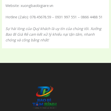
Website: xuongbaobigiare.vn
Hotline (Zalo): 078.45678.59 – 0931 997 551 – 0866 4488 51
Sự hài lòng của Quý khách là uy tín của chúng tôi. Xưởng
Bao Bì Giá Rẻ cam kết xử lý khiếu nại tận tâm, nhanh
chóng và công bằng nhất!