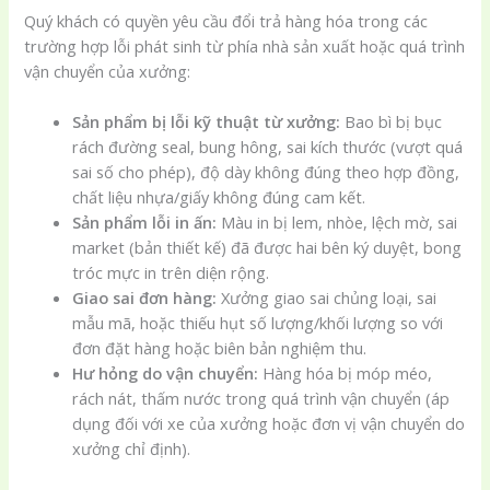
Quý khách có quyền yêu cầu đổi trả hàng hóa trong các
trường hợp lỗi phát sinh từ phía nhà sản xuất hoặc quá trình
vận chuyển của xưởng:
Sản phẩm bị lỗi kỹ thuật từ xưởng:
Bao bì bị bục
rách đường seal, bung hông, sai kích thước (vượt quá
sai số cho phép), độ dày không đúng theo hợp đồng,
chất liệu nhựa/giấy không đúng cam kết.
Sản phẩm lỗi in ấn:
Màu in bị lem, nhòe, lệch mờ, sai
market (bản thiết kế) đã được hai bên ký duyệt, bong
tróc mực in trên diện rộng.
Giao sai đơn hàng:
Xưởng giao sai chủng loại, sai
mẫu mã, hoặc thiếu hụt số lượng/khối lượng so với
đơn đặt hàng hoặc biên bản nghiệm thu.
Hư hỏng do vận chuyển:
Hàng hóa bị móp méo,
rách nát, thấm nước trong quá trình vận chuyển (áp
dụng đối với xe của xưởng hoặc đơn vị vận chuyển do
xưởng chỉ định).