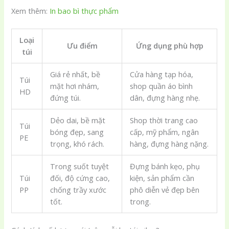
Xem thêm:
In bao bì thực phẩm
Loại
Ưu điểm
Ứng dụng phù hợp
túi
Giá rẻ nhất, bề
Cửa hàng tạp hóa,
Túi
mặt hơi nhám,
shop quần áo bình
HD
đứng túi.
dân, đựng hàng nhẹ.
Dẻo dai, bề mặt
Shop thời trang cao
Túi
bóng đẹp, sang
cấp, mỹ phẩm, ngân
PE
trọng, khó rách.
hàng, đựng hàng nặng.
Trong suốt tuyệt
Đựng bánh kẹo, phụ
Túi
đối, độ cứng cao,
kiện, sản phẩm cần
PP
chống trầy xước
phô diễn vẻ đẹp bên
tốt.
trong.