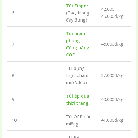
Túi Zipper
42.000 –
6
(Bạc, trong,
45.000đ/kg
đáy đứng)
Túi niêm
phong
7
45.000đ/kg
đóng hàng
COD
Túi đựng
8
thực phẩm
37.000đ/kg
(nước lèo)
Túi ép quai
9
40.000đ/kg
thời trang
Túi OPP dán
10
41.000đ/kg
miệng
Túi PP