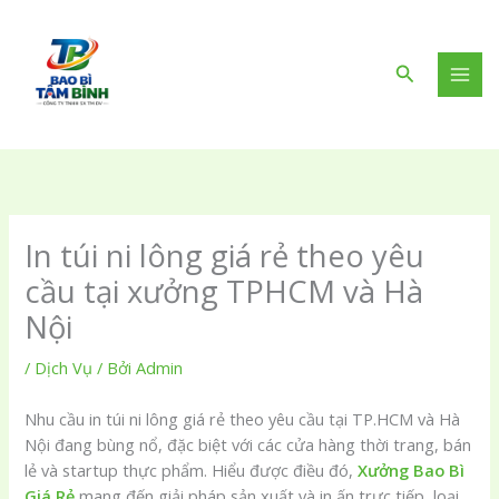
Nhảy
tới
nội
Tìm
dung
kiếm
In túi ni lông giá rẻ theo yêu
cầu tại xưởng TPHCM và Hà
Nội
/
Dịch Vụ
/ Bởi
Admin
Nhu cầu in túi ni lông giá rẻ theo yêu cầu tại TP.HCM và Hà
Nội đang bùng nổ, đặc biệt với các cửa hàng thời trang, bán
lẻ và startup thực phẩm. Hiểu được điều đó,
Xưởng Bao Bì
Giá Rẻ
mang đến giải pháp sản xuất và in ấn trực tiếp, loại