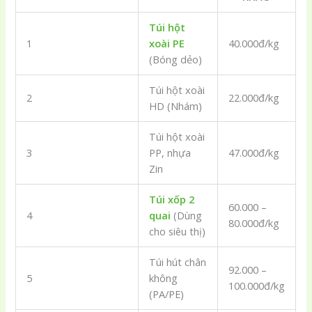
Túi hột
1
xoài PE
40.000đ/kg
(Bóng dẻo)
Túi hột xoài
2
22.000đ/kg
HD (Nhám)
Túi hột xoài
3
PP, nhựa
47.000đ/kg
Zin
Túi xốp 2
60.000 –
4
quai
(Dùng
80.000đ/kg
cho siêu thị)
Túi hút chân
92.000 –
5
không
100.000đ/kg
(PA/PE)