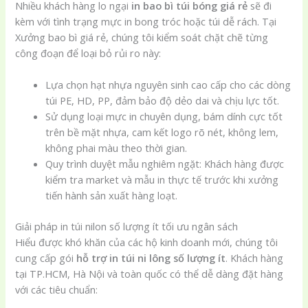
Nhiều khách hàng lo ngại
in bao bì túi bóng giá rẻ
sẽ đi
kèm với tình trạng mực in bong tróc hoặc túi dễ rách. Tại
Xưởng bao bì giá rẻ, chúng tôi kiểm soát chặt chẽ từng
công đoạn để loại bỏ rủi ro này:
Lựa chọn hạt nhựa nguyên sinh cao cấp cho các dòng
túi PE, HD, PP, đảm bảo độ dẻo dai và chịu lực tốt.
Sử dụng loại mực in chuyên dụng, bám dính cực tốt
trên bề mặt nhựa, cam kết logo rõ nét, không lem,
không phai màu theo thời gian.
Quy trình duyệt mẫu nghiêm ngặt: Khách hàng được
kiểm tra market và mẫu in thực tế trước khi xưởng
tiến hành sản xuất hàng loạt.
Giải pháp in túi nilon số lượng ít tối ưu ngân sách
Hiểu được khó khăn của các hộ kinh doanh mới, chúng tôi
cung cấp gói
hỗ trợ in túi ni lông số lượng ít
. Khách hàng
tại TP.HCM, Hà Nội và toàn quốc có thể dễ dàng đặt hàng
với các tiêu chuẩn: