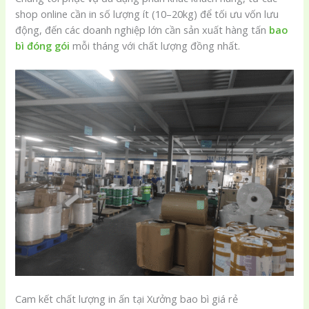
shop online cần in số lượng ít (10–20kg) để tối ưu vốn lưu
động, đến các doanh nghiệp lớn cần sản xuất hàng tấn
bao
bì đóng gói
mỗi tháng với chất lượng đồng nhất.
Cam kết chất lượng in ấn tại Xưởng bao bì giá rẻ