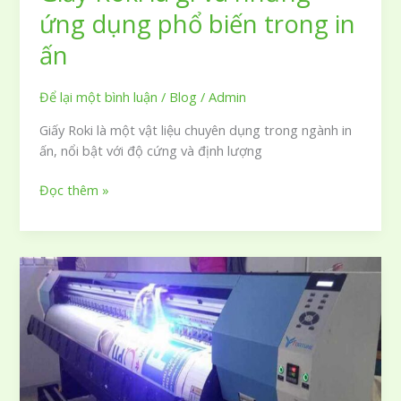
ứng dụng phổ biến trong in
ấn
Để lại một bình luận
/
Blog
/
Admin
Giấy Roki là một vật liệu chuyên dụng trong ngành in
ấn, nổi bật với độ cứng và định lượng
Giấy
Đọc thêm »
Roki
là
gì
và
những
ứng
dụng
phổ
biến
trong