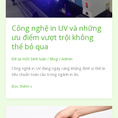
in
ấn
Công nghệ in UV và những
ưu điểm vượt trội không
thể bỏ qua
Để lại một bình luận
/
Blog
/
Admin
Công nghệ in UV đang ngày càng khẳng định vị thế là
tiêu chuẩn toàn cầu trong ngành in ấn,
Công
Đọc thêm »
nghệ
in
UV
và
những