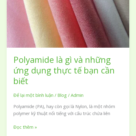
về
loại
vải
này
Polyamide là gì và những
ứng dụng thực tế bạn cần
biết
Để lại một bình luận
/
Blog
/
Admin
Polyamide (PA), hay còn gọi là Nylon, là một nhóm
polymer kỹ thuật nổi tiếng với cấu trúc chứa liên
Polyamide
Đọc thêm »
là