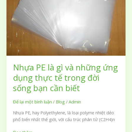
trong
đời
sống
Nhựa PE là gì và những ứng
dụng thực tế trong đời
sống bạn cần biết
Để lại một bình luận
/
Blog
/
Admin
Nhựa PE, hay Polyethylene, là loại polyme nhiệt dẻo
phổ biến nhất thế giới, với cấu trúc phân tử (C2H4)n