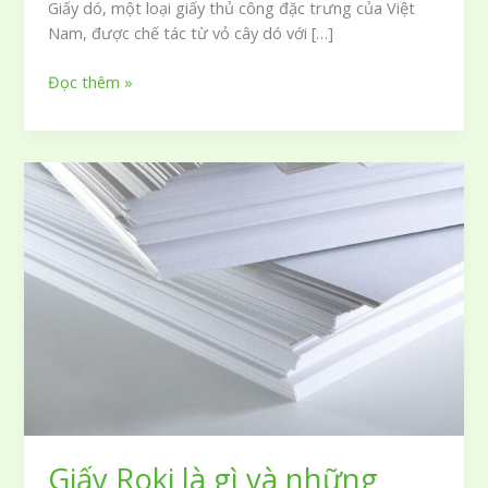
Giấy dó, một loại giấy thủ công đặc trưng của Việt
Nam, được chế tác từ vỏ cây dó với […]
Giấy
Đọc thêm »
dó
là
gì
và
vẻ
đẹp
độc
đáo
trong
ứng
dụng
đời
sống
Việt
Giấy Roki là gì và những