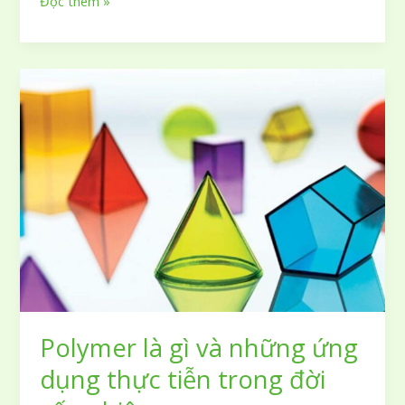
Nhựa
Đọc thêm »
PE
là
gì
và
những
ứng
dụng
thực
tế
trong
đời
sống
bạn
cần
biết
Polymer là gì và những ứng
dụng thực tiễn trong đời