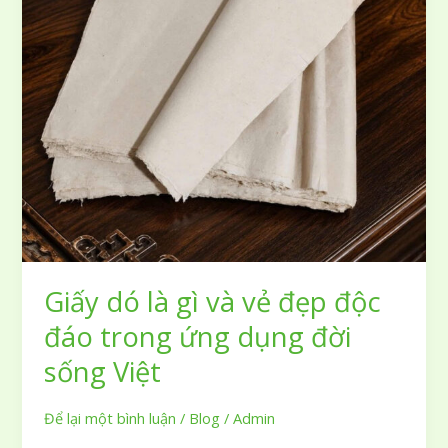
Giấy dó là gì và vẻ đẹp độc
đáo trong ứng dụng đời
sống Việt
Để lại một bình luận
/
Blog
/
Admin