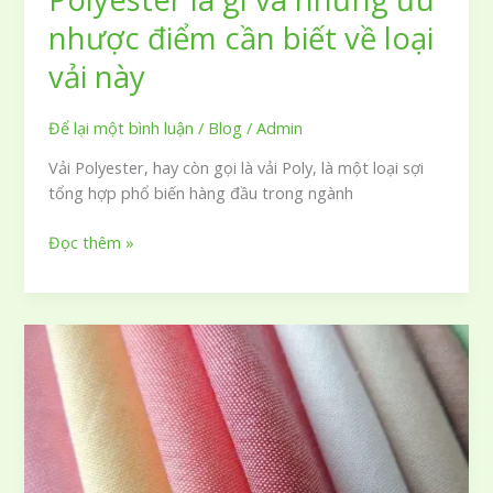
nhược điểm cần biết về loại
vải này
Để lại một bình luận
/
Blog
/
Admin
Vải Polyester, hay còn gọi là vải Poly, là một loại sợi
tổng hợp phổ biến hàng đầu trong ngành
Polyester
Đọc thêm »
là
gì
và
những
ưu
nhược
điểm
cần
biết