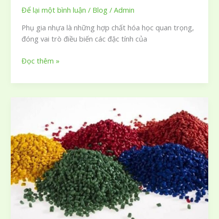
Để lại một bình luận
/
Blog
/
Admin
Phụ gia nhựa là những hợp chất hóa học quan trọng,
đóng vai trò điều biến các đặc tính của
Phụ
Đọc thêm »
gia
nhựa
là
gì
và
8
loại
thành
phần
phổ
biến
cần
biết