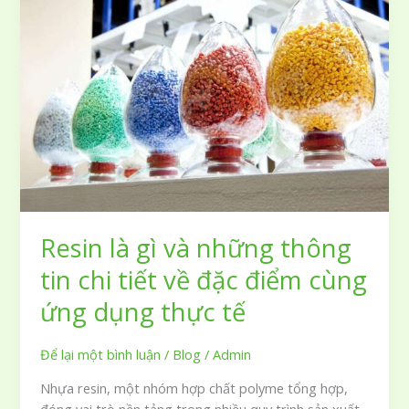
những
ứng
dụng
phổ
biến
trong
đời
sống
hiện
nay
Resin là gì và những thông
tin chi tiết về đặc điểm cùng
ứng dụng thực tế
Để lại một bình luận
/
Blog
/
Admin
Nhựa resin, một nhóm hợp chất polyme tổng hợp,
đóng vai trò nền tảng trong nhiều quy trình sản xuất