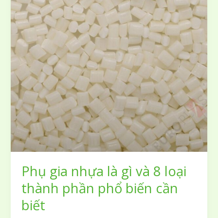
quan
trọng
trong
mực
in
Plastisol
Phụ gia nhựa là gì và 8 loại
thành phần phổ biến cần
biết