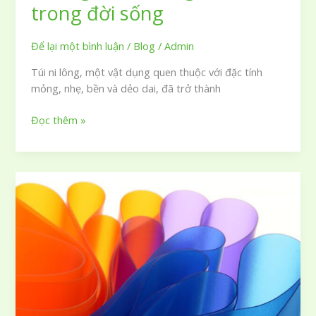
trong đời sống
Để lại một bình luận
/
Blog
/
Admin
Túi ni lông, một vật dụng quen thuộc với đặc tính
mỏng, nhẹ, bền và dẻo dai, đã trở thành
Khái
Đọc thêm »
niệm
túi
nilon
cùng
những
ảnh
hưởng
thực
tế
trong
đời
sống