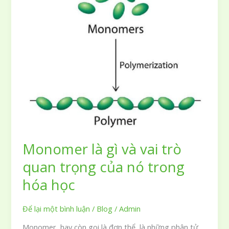
biệt
cơ
bản
với
Homopolymer
Monomer là gì và vai trò
quan trọng của nó trong
hóa học
Để lại một bình luận
/
Blog
/
Admin
Monomer, hay còn gọi là đơn thể, là những phân tử