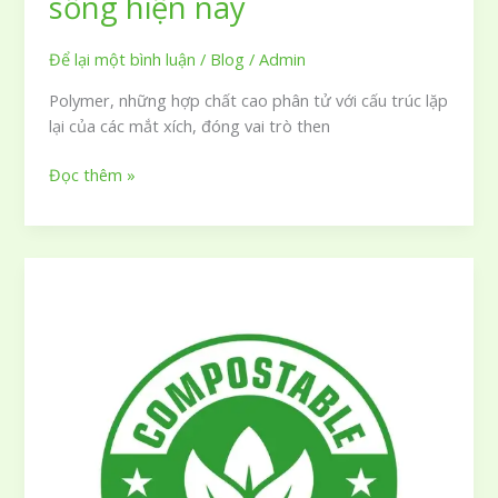
sống hiện nay
Để lại một bình luận
/
Blog
/
Admin
Polymer, những hợp chất cao phân tử với cấu trúc lặp
lại của các mắt xích, đóng vai trò then
Polymer
Đọc thêm »
là
gì
và
những
ứng
dụng
thực
tiễn
trong
đời
sống
hiện