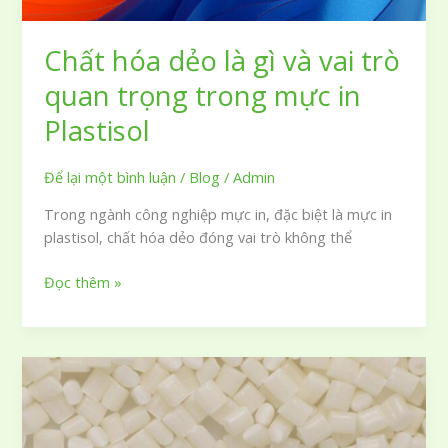
Chất hóa dẻo là gì và vai trò
quan trọng trong mực in
Plastisol
Để lại một bình luận
/
Blog
/
Admin
Trong ngành công nghiệp mực in, đặc biệt là mực in
plastisol, chất hóa dẻo đóng vai trò không thể
Chất
Đọc thêm »
hóa
dẻo
là
gì
và
vai
trò