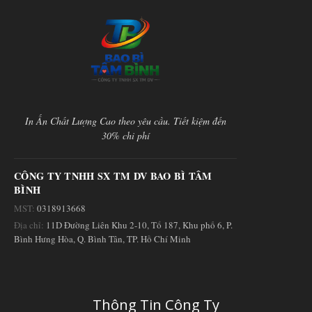
cần
biết
In Ấn Chất Lượng Cao theo yêu cầu. Tiết kiệm đến
30% chi phí
CÔNG TY TNHH SX TM DV BAO BÌ TÂM
BÌNH
MST:
0318913668
Địa chỉ:
11D Đường Liên Khu 2-10, Tổ 187, Khu phố 6, P.
Bình Hưng Hòa, Q. Bình Tân, TP. Hồ Chí Minh
Thông Tin Công Ty