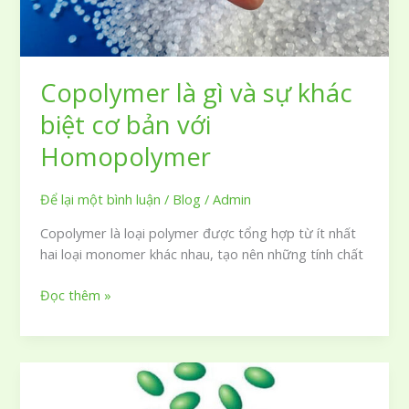
Copolymer là gì và sự khác
biệt cơ bản với
Homopolymer
Để lại một bình luận
/
Blog
/
Admin
Copolymer là loại polymer được tổng hợp từ ít nhất
hai loại monomer khác nhau, tạo nên những tính chất
Copolymer
Đọc thêm »
là
gì
và
sự
khác