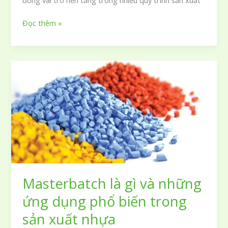
Resin
Đọc thêm »
là
gì
và
những
thông
tin
chi
tiết
về
đặc
điểm
cùng
ứng
Masterbatch là gì và những
dụng
ứng dụng phổ biến trong
thực
tế
sản xuất nhựa