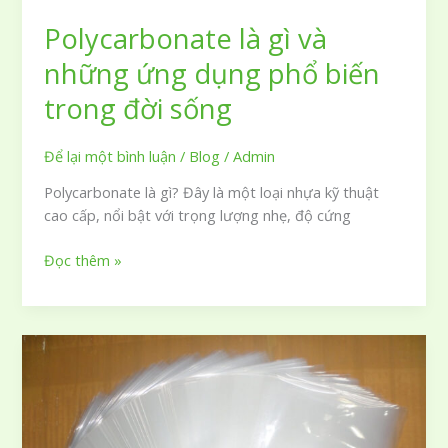
Polycarbonate là gì và
những ứng dụng phổ biến
trong đời sống
Để lại một bình luận
/
Blog
/
Admin
Polycarbonate là gì? Đây là một loại nhựa kỹ thuật
cao cấp, nổi bật với trọng lượng nhẹ, độ cứng
Polycarbonate
Đọc thêm »
là
gì
và
những
ứng
dụng
phổ
biến