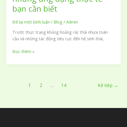
bạn cần biết
Để lại một bình luận
/
Blog
/
Admin
Trước thực trạng khủng hoảng rác thải nhựa toàn
cầu và những tác động tiêu cực đến hệ sinh thái,
Nhựa
Đọc thêm »
sinh
học
là
gì
và
1
2
…
14
Kế tiếp
→
những
ứng
dụng
thực
tế
bạn