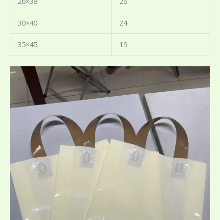
26×38
26
30×40
24
35×45
19