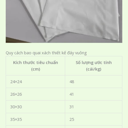
Quy cách bao quai xách thiết kế đáy vuông
Kích thước tiêu chuẩn
Số lượng ước tính
(cm)
(cái/kg)
24×24
48
26×26
41
30×30
31
35×35
25