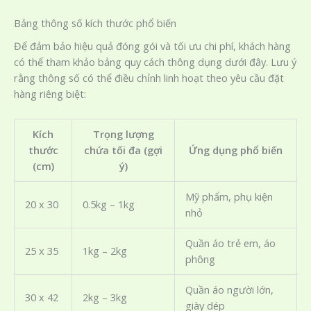
Bảng thông số kích thước phổ biến
Để đảm bảo hiệu quả đóng gói và tối ưu chi phí, khách hàng
có thể tham khảo bảng quy cách thông dụng dưới đây. Lưu ý
rằng thông số có thể điều chỉnh linh hoạt theo yêu cầu đặt
hàng riêng biệt:
Kích
Trọng lượng
thước
chứa tối đa (gợi
Ứng dụng phổ biến
(cm)
ý)
Mỹ phẩm, phụ kiện
20 x 30
0.5kg – 1kg
nhỏ
Quần áo trẻ em, áo
25 x 35
1kg – 2kg
phông
Quần áo người lớn,
30 x 42
2kg – 3kg
giày dép