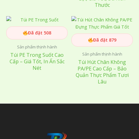
Thước
Đã đặt 508
Đã đặt 879
Sản phẩm thịnh hành
Sản phẩm thịnh hành
Túi PE Trong Suốt Cao
Cấp – Giá Tốt, In Ấn Sắc
Túi Hút Chân Không
Nét
PA/PE Cao Cấp – Bảo
Quản Thực Phẩm Tươi
Lâu