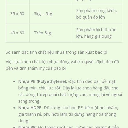
Sản phẩm cồng kềnh,
35 x 50
3kg – 5kg
bộ quần áo lớn
Sản phẩm kích thước
40 x 60
Trên 5kg
lớn, hàng gia dụng
So sánh đặc tính chất liệu nhựa trong sản xuất bao bì
Việc lựa chọn chất liệu nhựa đóng vai trò quyết định đến độ
bền và tính thẩm mỹ của bao bì:
Nhựa PE (Polyethylene):
Đặc tính dẻo dai, bề mặt
bóng mịn, chịu lực tốt. Đây là lựa chọn hàng đầu cho
các dòng túi ép quai chất lượng cao, mang lại vẻ ngoài
sang trọng.
Nhựa HDPE:
Độ cứng cao hơn PE, bề mặt hơi nhám,
giá thành rẻ, phù hợp làm túi đựng hàng hóa thông
dụng.
Nhựa PP:
Độ trong suốt cao, cứng cáp nhưng ít dẻo