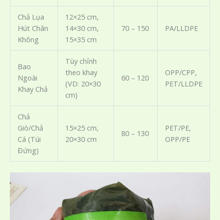
Chả Lụa
12×25 cm,
Hút Chân
14×30 cm,
70 – 150
PA/LLDPE
Không
15×35 cm
Tùy chỉnh
Bao
theo khay
OPP/CPP,
Ngoài
60 – 120
(VD: 20×30
PET/LLDPE
Khay Chả
cm)
Chả
Giò/Chả
15×25 cm,
PET/PE,
80 – 130
Cá (Túi
20×30 cm
OPP/PE
Đứng)