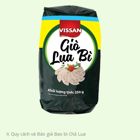
II. Quy cách và Báo giá Bao bì Chả Lụa