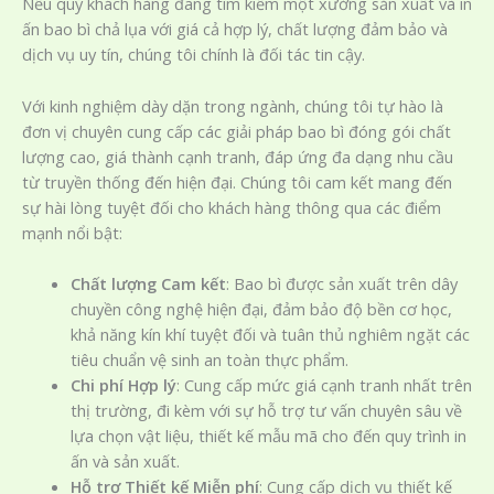
Nếu quý khách hàng đang tìm kiếm một xưởng sản xuất và in
ấn bao bì chả lụa với giá cả hợp lý, chất lượng đảm bảo và
dịch vụ uy tín, chúng tôi chính là đối tác tin cậy.
Với kinh nghiệm dày dặn trong ngành, chúng tôi tự hào là
đơn vị chuyên cung cấp các giải pháp bao bì đóng gói chất
lượng cao, giá thành cạnh tranh, đáp ứng đa dạng nhu cầu
từ truyền thống đến hiện đại. Chúng tôi cam kết mang đến
sự hài lòng tuyệt đối cho khách hàng thông qua các điểm
mạnh nổi bật:
Chất lượng Cam kết
: Bao bì được sản xuất trên dây
chuyền công nghệ hiện đại, đảm bảo độ bền cơ học,
khả năng kín khí tuyệt đối và tuân thủ nghiêm ngặt các
tiêu chuẩn vệ sinh an toàn thực phẩm.
Chi phí Hợp lý
: Cung cấp mức giá cạnh tranh nhất trên
thị trường, đi kèm với sự hỗ trợ tư vấn chuyên sâu về
lựa chọn vật liệu, thiết kế mẫu mã cho đến quy trình in
ấn và sản xuất.
Hỗ trợ Thiết kế Miễn phí
: Cung cấp dịch vụ thiết kế