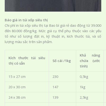
Báo giá in túi xốp siêu thị
Chi phí in túi xốp siêu thị tại Bao bì giá rẻ dao động từ 39.000
đến 80.000 đồng/kg. Mức giá cụ thể phụ thuộc vào các yếu
tố như số lượng đặt in, kỹ thuật in, kích thước túi, và số
lượng màu sắc trên sản phẩm.
Khả năng
Kích thước túi siêu
Số cái /1kg
chứa (ước
thị có sẵn
tính)
15 x 27 cm
230
0,5kg
20 x 30 cm
147
1kg
24 x 38 cm
139
2,5kg