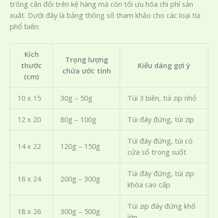
trông cân đối trên kệ hàng mà còn tối ưu hóa chi phí sản
xuất. Dưới đây là bảng thông số tham khảo cho các loại túi
phổ biến:
Kích
Trọng lượng
thước
Kiểu dáng gợi ý
chứa ước tính
(cm)
10 x 15
30g – 50g
Túi 3 biên, túi zip nhỏ
12 x 20
80g – 100g
Túi đáy đứng, túi zip
Túi đáy đứng, túi có
14 x 22
120g – 150g
cửa sổ trong suốt
Túi đáy đứng, túi zip
16 x 24
200g – 300g
khóa cao cấp
Túi zip đáy đứng khổ
18 x 26
300g – 500g
lớn