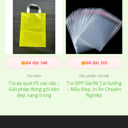
Đã đặt 346
Đã đặt 203
Túi nilon
Sản phẩm nổi bật
Túi ép quai PE cao cấp –
Túi OPP Giá Rẻ Tại Xưởng
Giải pháp đóng gói bền
– Mẫu Đẹp, In Ấn Chuyên
đẹp, sang trọng
Nghiệp