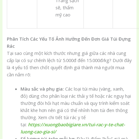
Trắng sạch
sẽ, thẩm
mỹ cao
Phân Tích Các Yếu Tố Ảnh Hưởng Đến Đơn Giá Túi Đựng
Rác
Tại sao cùng một kích thước nhưng giá giữa các nhà cung
cấp lại có sự chênh lệch từ 5.000đ đến 15.000đ/kg? Dưới đây
là 4 yếu tố then chốt quyết định giá thành mà người mua
cần nắm rõ:
Màu sắc và phụ gia:
Các loại túi màu (vàng, xanh,
đỏ) dùng cho phân loại rác thải y tế hoặc rác nguy hại
thường đòi hỏi hạt màu chuẩn và quy trình kiểm soát
khắt khe hơn nên giá có thể nhỉnh hơn túi đen thông
thường. Xem chi tiết túi rác y tế
tại:
https://xuongbaobigiare.vn/tui-rac-y-te-chat-
luong-cao-gia-si/
Số lượng túi trên mỗi kg:
Đây là điểm “bẫy” giá mà