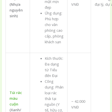
mặt mịn
(Nhựa
VNĐ
đại lý, dự 
đẹp
nguyên
Ứng dụng:
sinh)
Phù hợp
cho văn
phòng cao
cấp, phòng
khách sạn
Kích thước:
Đa dạng
từ Tiểu
đến Đại
Công
dụng: Phân
Túi rác
loại rác
màu
thải tại
~ 42.000
cuộn
nguồn (Y
VNĐ
(Xanh/
tế, hữu cơ,