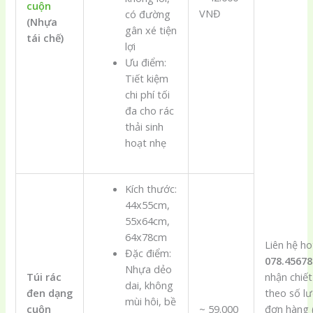
cuộn
VNĐ
có đường
(Nhựa
gân xé tiện
tái chế)
lợi
Ưu điểm:
Tiết kiệm
chi phí tối
đa cho rác
thải sinh
hoạt nhẹ
Kích thước:
44x55cm,
55x64cm,
64x78cm
Liên hệ ho
Đặc điểm:
078.45678
Nhựa dẻo
Túi rác
nhận chiết
dai, không
đen dạng
theo số l
mùi hôi, bề
cuộn
~ 59.000
đơn hàng 