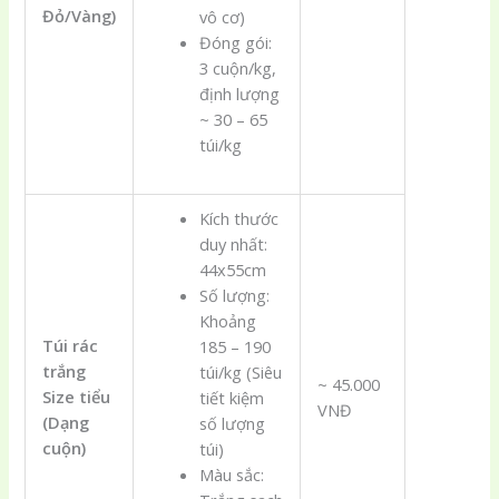
Đỏ/Vàng)
vô cơ)
Đóng gói:
3 cuộn/kg,
định lượng
~ 30 – 65
túi/kg
Kích thước
duy nhất:
44x55cm
Số lượng:
Khoảng
Túi rác
185 – 190
trắng
túi/kg (Siêu
~ 45.000
Size tiểu
tiết kiệm
VNĐ
(Dạng
số lượng
cuộn)
túi)
Màu sắc: