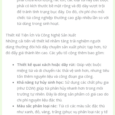
phải có kích thước bề mặt rộng và độ dày vượt trội
để tránh tình trạng bục đáy. Do đó, chi phí cho mỗi
chiếc túi công nghiệp thường cao gấp nhiều lần so với
túi dùng trong sinh hoạt.
Thiết Kế Tiện Ích Và Công Nghệ Sản Xuất
Những cải tiến về thiết kế nhằm tăng trải nghiệm người
dùng thường đòi hỏi dây chuyền sản xuất phức tạp hơn, từ
đó đẩy giá thành lên cao. Các yếu tố cộng thêm bao gồm:
Thiết kế quai xách hoặc dây rút:
Giúp việc buộc
miệng túi và di chuyển rác thải vệ sinh hơn, nhưng tiêu
tốn thêm nguyên liệu và công đoạn gia công.
Khả năng tự hủy sinh học:
Sử dụng các chất phụ gia
(như D2W) giúp túi phân hủy nhanh hơn trong môi
trường tự nhiên. Đây là dòng sản phẩm có giá cao do
chi phí nguyên liệu đặc thù.
Màu sắc phân loại rác:
Túi có các màu sắc đặc thù
như xanh, đỏ, vàng, trắng (phục vụ phân loại rác y tế