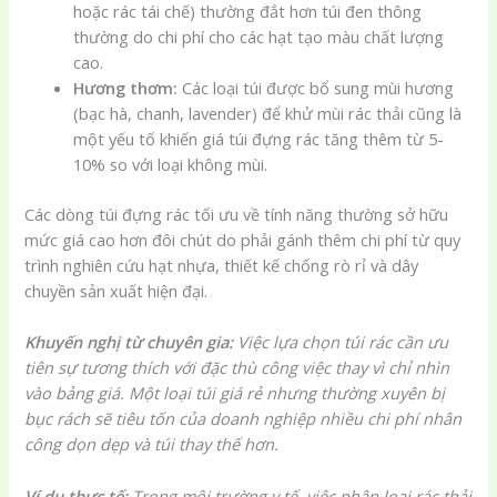
hoặc rác tái chế) thường đắt hơn túi đen thông
thường do chi phí cho các hạt tạo màu chất lượng
cao.
Hương thơm:
Các loại túi được bổ sung mùi hương
(bạc hà, chanh, lavender) để khử mùi rác thải cũng là
một yếu tố khiến giá túi đựng rác tăng thêm từ 5-
10% so với loại không mùi.
Các dòng túi đựng rác tối ưu về tính năng thường sở hữu
mức giá cao hơn đôi chút do phải gánh thêm chi phí từ quy
trình nghiên cứu hạt nhựa, thiết kế chống rò rỉ và dây
chuyền sản xuất hiện đại.
Khuyến nghị từ chuyên gia:
Việc lựa chọn túi rác cần ưu
tiên sự tương thích với đặc thù công việc thay vì chỉ nhìn
vào bảng giá. Một loại túi giá rẻ nhưng thường xuyên bị
bục rách sẽ tiêu tốn của doanh nghiệp nhiều chi phí nhân
công dọn dẹp và túi thay thế hơn.
Ví dụ thực tế:
Trong môi trường y tế, việc phân loại rác thải