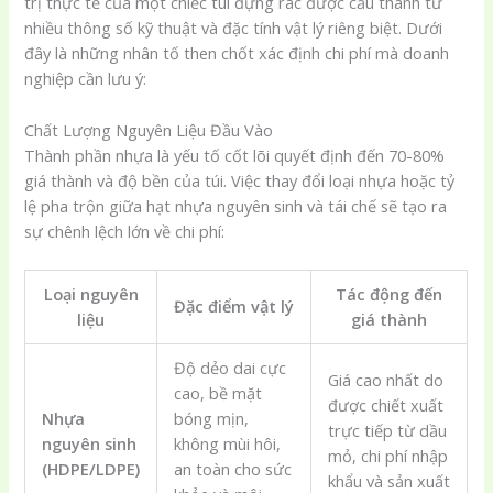
trị thực tế của một chiếc túi đựng rác được cấu thành từ
nhiều thông số kỹ thuật và đặc tính vật lý riêng biệt. Dưới
đây là những nhân tố then chốt xác định chi phí mà doanh
nghiệp cần lưu ý:
Chất Lượng Nguyên Liệu Đầu Vào
Thành phần nhựa là yếu tố cốt lõi quyết định đến 70-80%
giá thành và độ bền của túi. Việc thay đổi loại nhựa hoặc tỷ
lệ pha trộn giữa hạt nhựa nguyên sinh và tái chế sẽ tạo ra
sự chênh lệch lớn về chi phí:
Loại nguyên
Tác động đến
Đặc điểm vật lý
liệu
giá thành
Độ dẻo dai cực
Giá cao nhất do
cao, bề mặt
được chiết xuất
Nhựa
bóng mịn,
trực tiếp từ dầu
nguyên sinh
không mùi hôi,
mỏ, chi phí nhập
(HDPE/LDPE)
an toàn cho sức
khẩu và sản xuất