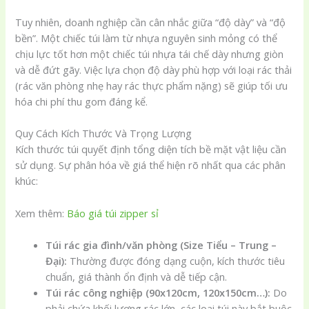
Tuy nhiên, doanh nghiệp cần cân nhắc giữa “độ dày” và “độ
bền”. Một chiếc túi làm từ nhựa nguyên sinh mỏng có thể
chịu lực tốt hơn một chiếc túi nhựa tái chế dày nhưng giòn
và dễ đứt gãy. Việc lựa chọn độ dày phù hợp với loại rác thải
(rác văn phòng nhẹ hay rác thực phẩm nặng) sẽ giúp tối ưu
hóa chi phí thu gom đáng kể.
Quy Cách Kích Thước Và Trọng Lượng
Kích thước túi quyết định tổng diện tích bề mặt vật liệu cần
sử dụng. Sự phân hóa về giá thể hiện rõ nhất qua các phân
khúc:
Xem thêm:
Báo giá túi zipper sỉ
Túi rác gia đình/văn phòng (Size Tiểu – Trung –
Đại):
Thường được đóng dạng cuộn, kích thước tiêu
chuẩn, giá thành ổn định và dễ tiếp cận.
Túi rác công nghiệp (90x120cm, 120x150cm…):
Do
phải chứa khối lượng rác lớn, các loại túi này bắt buộc