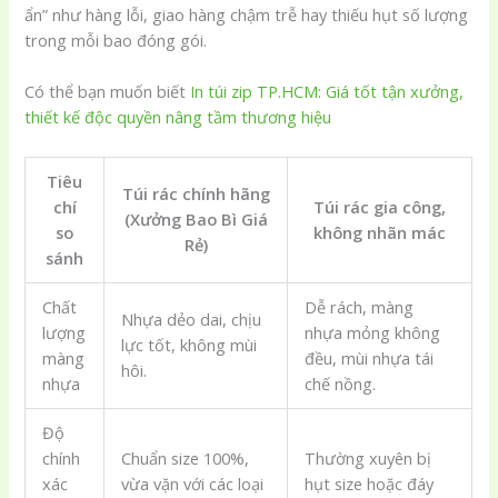
ẩn” như hàng lỗi, giao hàng chậm trễ hay thiếu hụt số lượng
trong mỗi bao đóng gói.
Có thể bạn muốn biết
In túi zip TP.HCM: Giá tốt tận xưởng,
thiết kế độc quyền nâng tầm thương hiệu
Tiêu
Túi rác chính hãng
chí
Túi rác gia công,
(Xưởng Bao Bì Giá
so
không nhãn mác
Rẻ)
sánh
Chất
Dễ rách, màng
Nhựa dẻo dai, chịu
lượng
nhựa mỏng không
lực tốt, không mùi
màng
đều, mùi nhựa tái
hôi.
nhựa
chế nồng.
Độ
chính
Chuẩn size 100%,
Thường xuyên bị
xác
vừa vặn với các loại
hụt size hoặc đáy