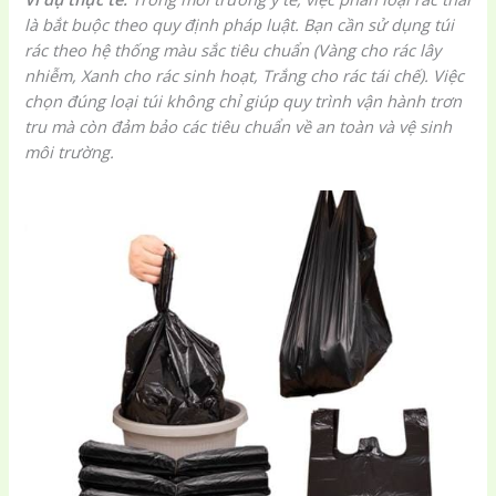
là bắt buộc theo quy định pháp luật. Bạn cần sử dụng túi
rác theo hệ thống màu sắc tiêu chuẩn (Vàng cho rác lây
nhiễm, Xanh cho rác sinh hoạt, Trắng cho rác tái chế). Việc
chọn đúng loại túi không chỉ giúp quy trình vận hành trơn
tru mà còn đảm bảo các tiêu chuẩn về an toàn và vệ sinh
môi trường.