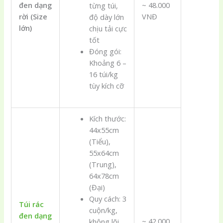
đen dạng
~ 48.000
từng túi,
rời (Size
VNĐ
độ dày lớn
lớn)
chịu tải cực
tốt
Đóng gói:
Khoảng 6 –
16 túi/kg
tùy kích cỡ
Kích thước:
44x55cm
(Tiểu),
55x64cm
(Trung),
64x78cm
(Đại)
Quy cách: 3
Túi rác
cuộn/kg,
đen dạng
~ 42.000
không lõi,