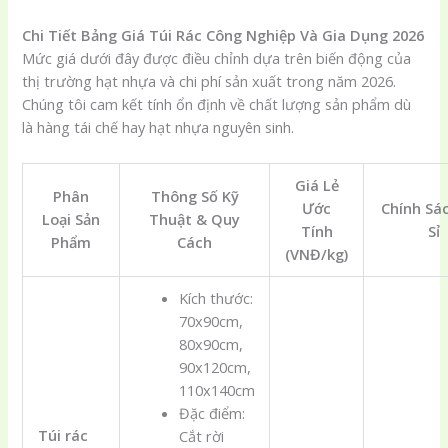
Chi Tiết Bảng Giá Túi Rác Công Nghiệp Và Gia Dụng 2026
Mức giá dưới đây được điều chỉnh dựa trên biến động của
thị trường hạt nhựa và chi phí sản xuất trong năm 2026.
Chúng tôi cam kết tính ổn định về chất lượng sản phẩm dù
là hàng tái chế hay hạt nhựa nguyên sinh.
Giá Lẻ
Phân
Thông Số Kỹ
Ước
Chính Sá
Loại Sản
Thuật & Quy
Tính
Sỉ
Phẩm
Cách
(VNĐ/kg)
Kích thước:
70x90cm,
80x90cm,
90x120cm,
110x140cm
Đặc điểm:
Túi rác
Cắt rời