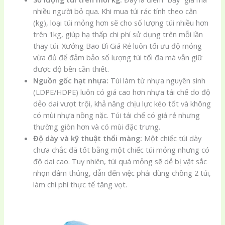
nhiều người bỏ qua. Khi mua túi rác tính theo cân
(kg), loại túi mỏng hơn sẽ cho số lượng túi nhiều hơn
trên 1kg, giúp hạ thấp chi phí sử dụng trên mỗi lần
thay túi. Xưởng Bao Bì Giá Rẻ luôn tối ưu độ mỏng
vừa đủ để đảm bảo số lượng túi tối đa mà vẫn giữ
được độ bền cần thiết.
Nguồn gốc hạt nhựa:
Túi làm từ nhựa nguyên sinh
(LDPE/HDPE) luôn có giá cao hơn nhựa tái chế do độ
dẻo dai vượt trội, khả năng chịu lực kéo tốt và không
có mùi nhựa nồng nặc. Túi tái chế có giá rẻ nhưng
thường giòn hơn và có mùi đặc trưng.
Độ dày và kỹ thuật thổi màng:
Một chiếc túi dày
chưa chắc đã tốt bằng một chiếc túi mỏng nhưng có
độ dai cao. Tuy nhiên, túi quá mỏng sẽ dễ bị vật sắc
nhọn đâm thủng, dẫn đến việc phải dùng chồng 2 túi,
làm chi phí thực tế tăng vọt.