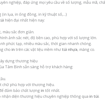
yên nghiệp, đáp ứng mọi yêu cầu về số lượng, mẫu mã, chất
(in lụa, in ống đồng, in kỹ thuật số,…)
túi
hiện đại nhất hiện nay:
t, màu sắc đơn giản.
ình ảnh sắc nét, độ bền cao, phù hợp với số lượng lớn.
nh phức tạp, nhiều màu sắc, thời gian nhanh chóng.
ng cho
in
trên các vật liệu mềm như
túi nhựa
, màng co.
 xây dựng thương hiệu
của Tâm Bình sẵn sàng hỗ trợ khách hàng:
cầu.
t chữ phù hợp với thương hiệu.
ế để đảm bảo chất lượng
in
tốt nhất.
ộ nhận diện thương hiệu chuyên nghiệp thông qua
in túi
.