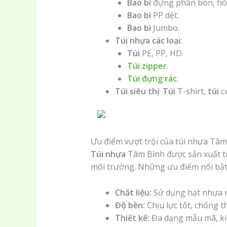
Bao bì
đựng phân bón, hóa
Bao bì
PP dệt.
Bao bì
Jumbo.
Túi nhựa các loại:
Túi
PE, PP, HD.
Túi zipper
.
Túi đựng rác
.
Túi siêu thị
:
Túi
T-shirt,
túi
c
Ưu điểm vượt trội của túi nhựa Tâm 
Túi nhựa
Tâm Bình được sản xuất từ
môi trường. Những ưu điểm nổi bậ
Chất liệu:
Sử dụng hạt nhựa n
Độ bền:
Chịu lực tốt, chống 
Thiết kế:
Đa dạng mẫu mã, kíc