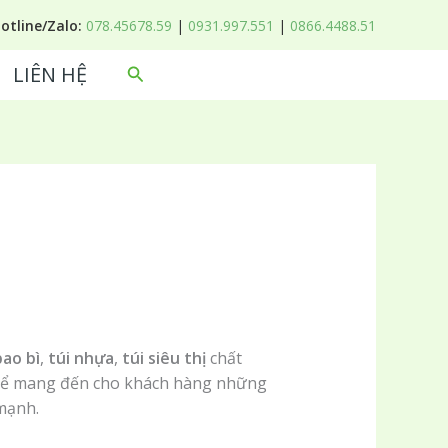
Hotline/Zalo:
078.45678.59
|
0931.997.551
|
0866.4488.51
LIÊN HỆ
Tìm
kiếm
bao bì
,
túi nhựa
,
túi siêu thị
chất
c để mang đến cho khách hàng những
mạnh.