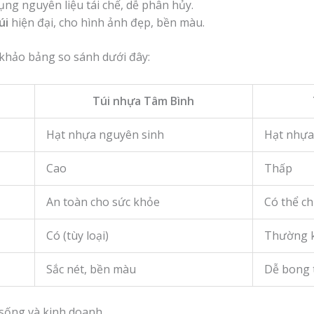
ng nguyên liệu tái chế, dễ phân hủy.
úi
hiện đại, cho hình ảnh đẹp, bền màu.
khảo bảng so sánh dưới đây:
Túi nhựa Tâm Bình
Hạt nhựa nguyên sinh
Hạt nhựa 
Cao
Thấp
An toàn cho sức khỏe
Có thể ch
Có (tùy loại)
Thường k
Sắc nét, bền màu
Dễ bong 
 sống và kinh doanh