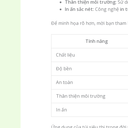
Thân thiện môi trường:
Sử dụ
In ấn sắc nét:
Công nghệ
in t
Để minh họa rõ hơn, mời bạn tham 
Tính năng
Chất liệu
Độ bền
An toàn
Thân thiện môi trường
In ấn
Ứng dụng của túi siêu thị trong đời