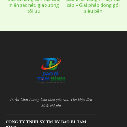
in ấn sắc nét, giá xưởng
cấp – Giải pháp đóng gói
tối ưu
siêu bền
In Ấn Chất Lượng Cao theo yêu cầu. Tiết kiệm đến
30% chi phí
CÔNG TY TNHH SX TM DV BAO BÌ TÂM