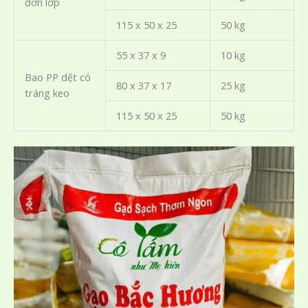
đơn lớp
115 x 50 x 25
50 kg
55 x 37 x 9
10 kg
Bao PP dệt có
80 x 37 x 17
25 kg
tráng keo
115 x 50 x 25
50 kg