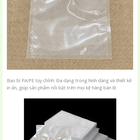
Bao bì PA/PE tùy chỉnh: Đa dạng trong hình dáng và thiết kế
in ấn, giúp sản phẩm nổi bật trên mọi kệ hàng bán lẻ.