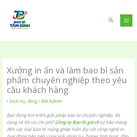
Nhảy
tới
nội
Tìm
dung
kiếm
Xưởng in ấn và làm bao bì sản
phẩm chuyên nghiệp theo yêu
cầu khách hàng
/
Dịch Vụ
,
Blog
/ Bởi
Admin
Bạn đang tìm kiếm giải pháp bao bì chuyên nghiệp, đa
dạng và tối ưu chi phí?
Công ty Bao bì giá rẻ
tự hào mang
đến các loại bao bì màng ghép hiện đại với công nghệ in
ống đồng tiên tiến cùng giải pháp túi Zipper linh hoạt, đáp