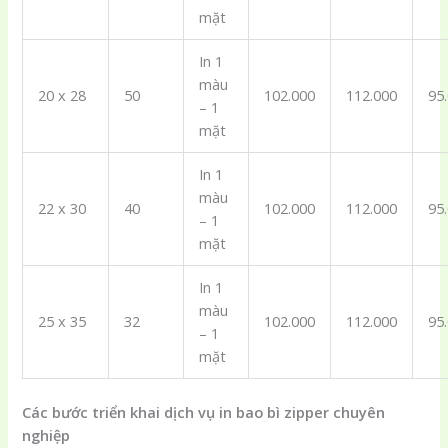
mặt
In 1
màu
20 x 28
50
102.000
112.000
95
– 1
mặt
In 1
màu
22 x 30
40
102.000
112.000
95
– 1
mặt
In 1
màu
25 x 35
32
102.000
112.000
95
– 1
mặt
Các bước triển khai dịch vụ in bao bì zipper chuyên
nghiệp