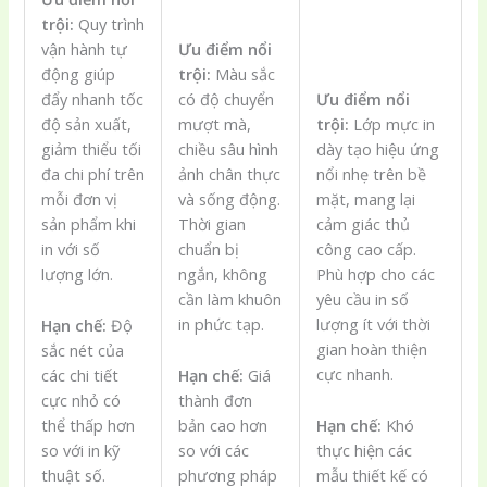
trội:
Quy trình
vận hành tự
Ưu điểm nổi
động giúp
trội:
Màu sắc
đẩy nhanh tốc
có độ chuyển
Ưu điểm nổi
độ sản xuất,
mượt mà,
trội:
Lớp mực in
giảm thiểu tối
chiều sâu hình
dày tạo hiệu ứng
đa chi phí trên
ảnh chân thực
nổi nhẹ trên bề
mỗi đơn vị
và sống động.
mặt, mang lại
sản phẩm khi
Thời gian
cảm giác thủ
in với số
chuẩn bị
công cao cấp.
lượng lớn.
ngắn, không
Phù hợp cho các
cần làm khuôn
yêu cầu in số
in phức tạp.
lượng ít với thời
Hạn chế:
Độ
gian hoàn thiện
sắc nét của
cực nhanh.
các chi tiết
Hạn chế:
Giá
cực nhỏ có
thành đơn
thể thấp hơn
bản cao hơn
Hạn chế:
Khó
so với in kỹ
so với các
thực hiện các
thuật số.
phương pháp
mẫu thiết kế có