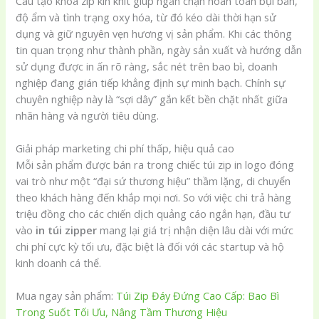
Cấu tạo khóa zip kín khít giúp ngăn chặn hoàn toàn bụi bẩn,
độ ẩm và tình trạng oxy hóa, từ đó kéo dài thời hạn sử
dụng và giữ nguyên vẹn hương vị sản phẩm. Khi các thông
tin quan trọng như thành phần, ngày sản xuất và hướng dẫn
sử dụng được in ấn rõ ràng, sắc nét trên bao bì, doanh
nghiệp đang gián tiếp khẳng định sự minh bạch. Chính sự
chuyên nghiệp này là “sợi dây” gắn kết bền chặt nhất giữa
nhãn hàng và người tiêu dùng.
Giải pháp marketing chi phí thấp, hiệu quả cao
Mỗi sản phẩm được bán ra trong chiếc túi zip in logo đóng
vai trò như một “đại sứ thương hiệu” thầm lặng, di chuyển
theo khách hàng đến khắp mọi nơi. So với việc chi trả hàng
triệu đồng cho các chiến dịch quảng cáo ngắn hạn, đầu tư
vào
in túi zipper
mang lại giá trị nhận diện lâu dài với mức
chi phí cực kỳ tối ưu, đặc biệt là đối với các startup và hộ
kinh doanh cá thể.
Mua ngay sản phẩm:
Túi Zip Đáy Đứng Cao Cấp: Bao Bì
Trong Suốt Tối Ưu, Nâng Tầm Thương Hiệu