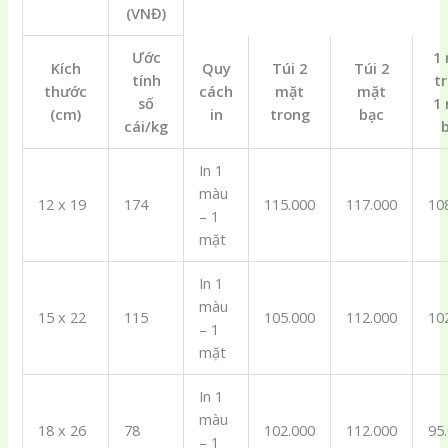
(VNĐ)
Ước
1
Kích
Quy
Túi 2
Túi 2
tính
t
thước
cách
mặt
mặt
số
1
(cm)
in
trong
bạc
cái/kg
In 1
màu
12 x 19
174
115.000
117.000
10
– 1
mặt
In 1
màu
15 x 22
115
105.000
112.000
10
– 1
mặt
In 1
màu
18 x 26
78
102.000
112.000
95
– 1