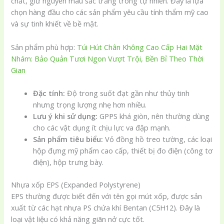
chất, giữ nguyên màu sắc trắng trong tự nhiên. Đây là lựa
chọn hàng đầu cho các sản phẩm yêu cầu tính thẩm mỹ cao
và sự tinh khiết về bề mặt.
Sản phẩm phù hợp:
Túi Hút Chân Không Cao Cấp Hai Mặt
Nhám: Bảo Quản Tươi Ngon Vượt Trội, Bền Bỉ Theo Thời
Gian
Đặc tính:
Độ trong suốt đạt gần như thủy tinh
nhưng trọng lượng nhẹ hơn nhiều.
Lưu ý khi sử dụng:
GPPS khá giòn, nên thường dùng
cho các vật dụng ít chịu lực va đập mạnh.
Sản phẩm tiêu biểu:
Vỏ đồng hồ treo tường, các loại
hộp đựng mỹ phẩm cao cấp, thiết bị đo điện (công tơ
điện), hộp trưng bày.
Nhựa xốp EPS (Expanded Polystyrene)
EPS thường được biết đến với tên gọi mút xốp, được sản
xuất từ các hạt nhựa PS chứa khí Bentan (C5H12). Đây là
loại vật liệu có khả năng giãn nở cực tốt.