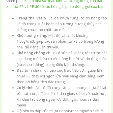
Khám phá:
Khám phá sự khác biệt và tương đồng của bao
bì nhựa PP và PE để tối ưu hóa giải pháp đóng gói của bạn.
Trạng thái vật lý:
Là loại nhựa cứng, có độ bóng cao
và độ trong suốt hoàn hảo tương đương thủy tinh,
không chứa tạp chất tạo mùi.
Khối lượng riêng:
Mật độ vật chất khoảng
1.05g/cm3, giúp các sản phẩm từ PS có trọng lượng
nhẹ, dễ dàng vận chuyển.
Khả năng chống chịu:
Có sức đề kháng tốt trước các
loại dung môi hữu cơ và không bị nứt vỡ do ứng suất
(stress cracking) trong điều kiện thường.
Đặc tính cháy:
Khi tiếp xúc trực tiếp với nguồn lửa,
nhựa PS cháy với ngọn lửa màu vàng cam sáng, kèm
theo bồ hóng đen đặc trưng.
Cơ lý tính:
Dù có độ cứng rất cao, nhưng nhựa PS lại
tồn tại nhược điểm lớn là tính giòn, dễ bị vỡ hoặc nứt
khi chịu tác động ngoại lực đột ngột hoặc va đập
mạnh.
Độ bền va đập của nhựa Polystyrene nguyên sinh ở