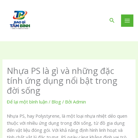
Nhảy
tới
nội
Tìm
dung
kiếm
Nhựa PS là gì và những đặc
tính ứng dụng nổi bật trong
đời sống
Để lại một bình luận
/
Blog
/ Bởi
Admin
Nhựa PS, hay Polystyrene, là một loại nhựa nhiệt dẻo quen
thuộc với nhiều ứng dụng trong đời sống, từ đồ gia dụng
đến vật liệu đóng gói. Với khả năng định hình linh hoạt và
tính chất vật lý đặc trưng, PS ngày càng khẳng định vai trò