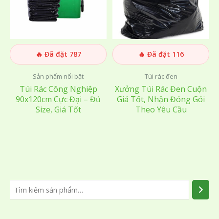
🔥 Đã đặt 787
🔥 Đã đặt 116
Sản phẩm nổi bật
Túi rác đen
Túi Rác Công Nghiệp
Xưởng Túi Rác Đen Cuộn
90x120cm Cực Đại – Đủ
Giá Tốt, Nhận Đóng Gói
Size, Giá Tốt
Theo Yêu Cầu
T
ì
m