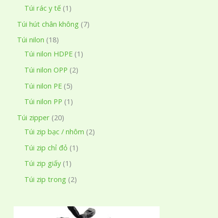
h
p
n
ả
s
1
Túi rác y tế
1
m
ẩ
h
p
n
ả
s
7
Túi hút chân không
7
m
ẩ
h
p
n
ả
s
1
Túi nilon
18
m
ẩ
h
p
n
ả
8
1
Túi nilon HDPE
1
m
ẩ
h
p
n
s
s
2
Túi nilon OPP
2
m
ẩ
h
p
ả
ả
s
5
Túi nilon PE
5
m
ẩ
h
n
n
ả
s
1
Túi nilon PP
1
m
ẩ
p
p
n
ả
s
2
Túi zipper
20
m
h
h
p
n
ả
0
2
Túi zip bạc / nhôm
2
ẩ
ẩ
h
p
n
s
s
1
Túi zip chỉ đỏ
1
m
m
ẩ
h
p
ả
ả
s
1
Túi zip giấy
1
m
ẩ
h
n
n
ả
s
2
Túi zip trong
2
m
ẩ
p
p
n
ả
s
m
h
h
p
n
ả
ẩ
ẩ
h