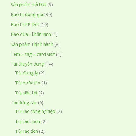
9
Sản phẩm nổi bật
9
k
s
3
Bao bì đóng gói
30
i
ả
0
ế
1
Bao bì PP Dệt
10
n
s
m
0
1
Bao đũa - khăn lạnh
1
p
ả
s
s
8
Sản phẩm thịnh hành
8
h
n
ả
ả
s
1
Tem – tag – card visit
1
ẩ
p
n
n
ả
s
1
Túi chuyên dụng
14
m
h
p
p
n
ả
2
4
Túi đựng ly
2
ẩ
h
h
p
n
s
s
1
Túi nước lèo
1
m
ẩ
ẩ
h
p
ả
ả
s
2
Túi siêu thị
2
m
m
ẩ
h
n
n
ả
s
6
Túi đựng rác
6
m
ẩ
p
p
n
ả
s
2
Túi rác công nghiệp
2
m
h
h
p
n
ả
s
2
Túi rác cuộn
2
ẩ
ẩ
h
p
n
ả
s
2
Túi rác đen
2
m
m
ẩ