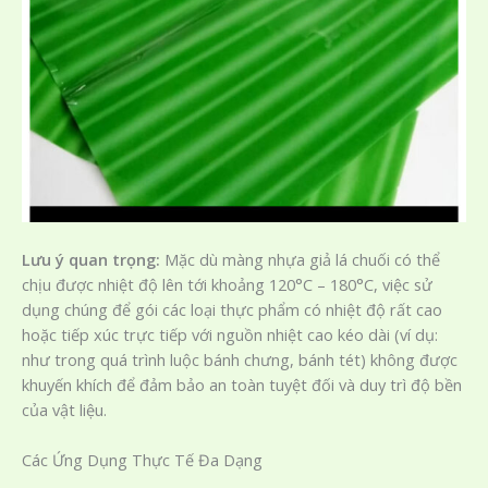
Lưu ý quan trọng:
Mặc dù màng nhựa giả lá chuối có thể
chịu được nhiệt độ lên tới khoảng 120°C – 180°C, việc sử
dụng chúng để gói các loại thực phẩm có nhiệt độ rất cao
hoặc tiếp xúc trực tiếp với nguồn nhiệt cao kéo dài (ví dụ:
như trong quá trình luộc bánh chưng, bánh tét) không được
khuyến khích để đảm bảo an toàn tuyệt đối và duy trì độ bền
của vật liệu.
Các Ứng Dụng Thực Tế Đa Dạng