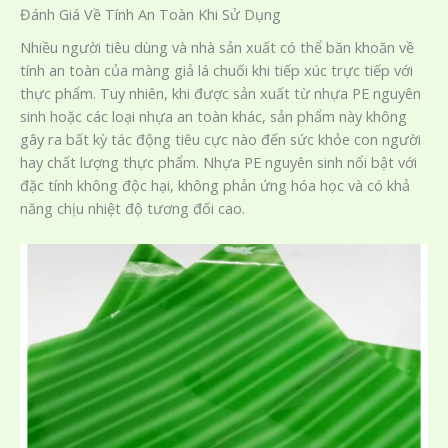
Đánh Giá Về Tính An Toàn Khi Sử Dụng
Nhiều người tiêu dùng và nhà sản xuất có thể băn khoăn về
tính an toàn của màng giả lá chuối khi tiếp xúc trực tiếp với
thực phẩm. Tuy nhiên, khi được sản xuất từ nhựa PE nguyên
sinh hoặc các loại nhựa an toàn khác, sản phẩm này không
gây ra bất kỳ tác động tiêu cực nào đến sức khỏe con người
hay chất lượng thực phẩm. Nhựa PE nguyên sinh nổi bật với
đặc tính không độc hại, không phản ứng hóa học và có khả
năng chịu nhiệt độ tương đối cao.