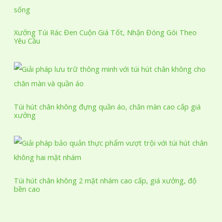
p
n
m
m
ẩ
h
p
m
ẩ
h
Xưởng Túi Rác Đen Cuộn Giá Tốt, Nhận Đóng Gói Theo
Yêu Cầu
m
ẩ
m
Túi hút chân không đựng quần áo, chăn màn cao cấp giá
xưởng
Túi hút chân không 2 mặt nhám cao cấp, giá xưởng, độ
bền cao