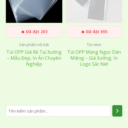
🔥 Đã đặt 203
🔥 Đã đặt 655
Sản phẩm nổi bật
Túi nilon
Túi OPP Giá Rẻ Tại Xưởng
Túi OPP Màng Ngọc Dán
– Mẫu Đẹp, In Ấn Chuyên
Miệng – Giá Xưởng, In
Nghiệp
Logo Sắc Nét
T
ì
m