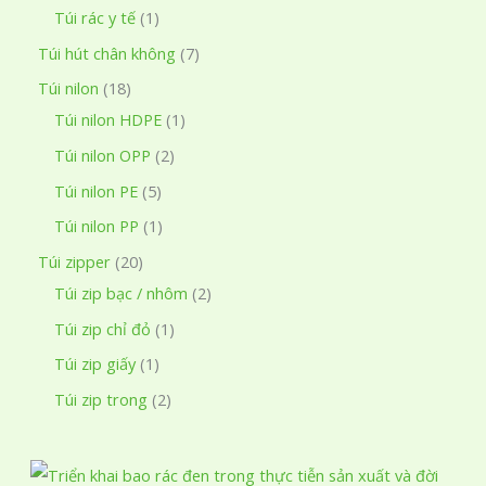
h
p
n
ả
s
1
Túi rác y tế
1
m
ẩ
h
p
n
ả
s
7
Túi hút chân không
7
m
ẩ
h
p
n
ả
s
1
Túi nilon
18
m
ẩ
h
p
n
ả
8
1
Túi nilon HDPE
1
m
ẩ
h
p
n
s
s
2
Túi nilon OPP
2
m
ẩ
h
p
ả
ả
s
5
Túi nilon PE
5
m
ẩ
h
n
n
ả
s
1
Túi nilon PP
1
m
ẩ
p
p
n
ả
s
2
Túi zipper
20
m
h
h
p
n
ả
0
2
Túi zip bạc / nhôm
2
ẩ
ẩ
h
p
n
s
s
1
Túi zip chỉ đỏ
1
m
m
ẩ
h
p
ả
ả
s
1
Túi zip giấy
1
m
ẩ
h
n
n
ả
s
2
Túi zip trong
2
m
ẩ
p
p
n
ả
s
m
h
h
p
n
ả
ẩ
ẩ
h