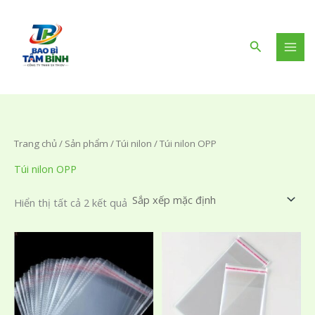
Nhảy
tới
nội
Tìm
dung
kiếm
Trang chủ
/
Sản phẩm
/
Túi nilon
/ Túi nilon OPP
Túi nilon OPP
Hiển thị tất cả 2 kết quả