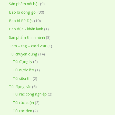
9
Sản phẩm nổi bật
9
k
s
3
Bao bì đóng gói
30
i
ả
0
ế
1
Bao bì PP Dệt
10
n
s
m
0
1
Bao đũa - khăn lạnh
1
p
ả
s
s
8
Sản phẩm thịnh hành
8
h
n
ả
ả
s
1
Tem – tag – card visit
1
ẩ
p
n
n
ả
s
1
Túi chuyên dụng
14
m
h
p
p
n
ả
2
4
Túi đựng ly
2
ẩ
h
h
p
n
s
s
1
Túi nước lèo
1
m
ẩ
ẩ
h
p
ả
ả
s
2
Túi siêu thị
2
m
m
ẩ
h
n
n
ả
s
6
Túi đựng rác
6
m
ẩ
p
p
n
ả
s
2
Túi rác công nghiệp
2
m
h
h
p
n
ả
s
2
Túi rác cuộn
2
ẩ
ẩ
h
p
n
ả
s
2
Túi rác đen
2
m
m
ẩ