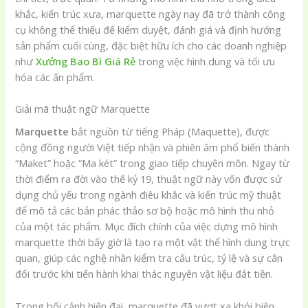
khắc, kiến trúc xưa, marquette ngày nay đã trở thành công
cụ không thể thiếu để kiểm duyệt, đánh giá và định hướng
sản phẩm cuối cùng, đặc biệt hữu ích cho các doanh nghiệp
như
Xưởng Bao Bì Giá Rẻ
trong việc hình dung và tối ưu
hóa các ấn phẩm.
Giải mã thuật ngữ Marquette
Marquette
bắt nguồn từ tiếng Pháp (Maquette), được
cộng đồng người Việt tiếp nhận và phiên âm phổ biến thành
“Maket” hoặc “Ma két” trong giao tiếp chuyên môn. Ngay từ
thời điểm ra đời vào thế kỷ 19, thuật ngữ này vốn được sử
dụng chủ yếu trong ngành điêu khắc và kiến trúc mỹ thuật
để mô tả các bản phác thảo sơ bộ hoặc mô hình thu nhỏ
của một tác phẩm. Mục đích chính của việc dựng mô hình
marquette thời bấy giờ là tạo ra một vật thể hình dung trực
quan, giúp các nghệ nhân kiểm tra cấu trúc, tỷ lệ và sự cân
đối trước khi tiến hành khai thác nguyên vật liệu đắt tiền.
Trong bối cảnh hiện đại, marquette đã vượt xa khỏi biên