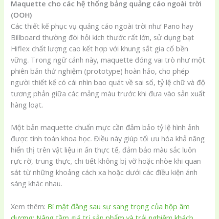
Maquette cho các hệ thống bảng quảng cáo ngoài trời
(OOH)
Các thiết kế phục vụ quảng cáo ngoài trời như Pano hay
Billboard thường đòi hỏi kích thước rất lớn, sử dụng bạt
Hiflex chất lượng cao kết hợp với khung sắt gia cố bền
vững. Trong ngữ cảnh này, maquette đóng vai trò như một
phiên bản thử nghiệm (prototype) hoàn hảo, cho phép
người thiết kế có cái nhìn bao quát về sai số, tỷ lệ chữ và độ
tương phản giữa các mảng màu trước khi đưa vào sản xuất
hàng loạt.
Một bản maquette chuẩn mực cần đảm bảo tỷ lệ hình ảnh
được tính toán khoa học. Điều này giúp tối ưu hóa khả năng
hiển thị trên vật liệu in ấn thực tế, đảm bảo màu sắc luôn
rực rỡ, trung thực, chi tiết không bị vỡ hoặc nhòe khi quan
sát từ những khoảng cách xa hoặc dưới các điều kiện ánh
sáng khác nhau.
Xem thêm:
Bí mật đằng sau sự sang trọng của hộp âm
dương: Nâng tầm giá trị sản phẩm và trải nghiệm khách