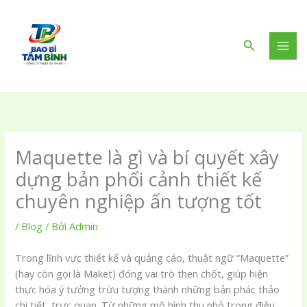
Nhảy
tới
nội
Tìm
dung
kiếm
Maquette là gì và bí quyết xây
dựng bản phối cảnh thiết kế
chuyên nghiệp ấn tượng tốt
/
Blog
/ Bởi
Admin
Trong lĩnh vực thiết kế và quảng cáo, thuật ngữ “Maquette”
(hay còn gọi là Maket) đóng vai trò then chốt, giúp hiện
thực hóa ý tưởng trừu tượng thành những bản phác thảo
chi tiết, trực quan. Từ những mô hình thu nhỏ trong điêu