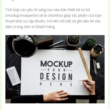
Tích hợp các yếu tố sáng tạo vào bản thiết kế sơ bộ
(mockup/maquette) sẽ là chìa khóa giúp tác phẩm của bạn
thoát khỏi sự rập khuôn, trở nên nổi bật và ghi dấu ấn sâu
đậm trong tâm trí khách hàng.