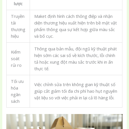
lược
Truyền
Maket định hình cách thông điệp và nhận
tải
diện thương hiệu xuất hiện trên bề mặt vật
thương
phẩm thông qua sự kết hợp giữa màu sắc
hiệu
và bố cục.
Thông qua bản mẫu, đội ngũ kỹ thuật phát
Kiểm
hiện sớm các sai số về kích thước, lỗi chính
soát
tả hoặc xung đột màu sắc trước khi in ấn
rủi ro
thực tế.
Tối ưu
Việc chỉnh sửa trên không gian kỹ thuật số
hóa
giúp cắt giảm tối đa chi phí hao hụt nguyên
ngân
vật liệu so với việc phải in lại cả lô hàng lỗi.
sách