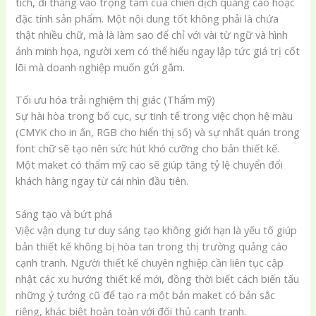
tích, đi thẳng vào trọng tâm của chiến dịch quảng cáo hoặc
đặc tính sản phẩm. Một nội dung tốt không phải là chứa
thật nhiều chữ, mà là làm sao để chỉ với vài từ ngữ và hình
ảnh minh họa, người xem có thể hiểu ngay lập tức giá trị cốt
lõi mà doanh nghiệp muốn gửi gắm.
Tối ưu hóa trải nghiệm thị giác (Thẩm mỹ)
Sự hài hòa trong bố cục, sự tinh tế trong việc chọn hệ màu
(CMYK cho in ấn, RGB cho hiển thị số) và sự nhất quán trong
font chữ sẽ tạo nên sức hút khó cưỡng cho bản thiết kế.
Một maket có thẩm mỹ cao sẽ giúp tăng tỷ lệ chuyển đổi
khách hàng ngay từ cái nhìn đầu tiên.
Sáng tạo và bứt phá
Việc vận dụng tư duy sáng tạo không giới hạn là yếu tố giúp
bản thiết kế không bị hòa tan trong thị trường quảng cáo
cạnh tranh. Người thiết kế chuyên nghiệp cần liên tục cập
nhật các xu hướng thiết kế mới, đồng thời biết cách biến tấu
những ý tưởng cũ để tạo ra một bản maket có bản sắc
riêng, khác biệt hoàn toàn với đối thủ cạnh tranh.