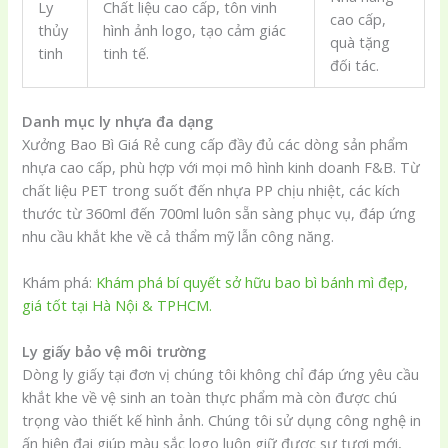
Ly
Chất liệu cao cấp, tôn vinh
cao cấp,
thủy
hình ảnh logo, tạo cảm giác
quà tặng
tinh
tinh tế.
đối tác.
Danh mục ly nhựa đa dạng
Xưởng Bao Bì Giá Rẻ cung cấp đầy đủ các dòng sản phẩm
nhựa cao cấp, phù hợp với mọi mô hình kinh doanh F&B. Từ
chất liệu PET trong suốt đến nhựa PP chịu nhiệt, các kích
thước từ 360ml đến 700ml luôn sẵn sàng phục vụ, đáp ứng
nhu cầu khắt khe về cả thẩm mỹ lẫn công năng.
Khám phá:
Khám phá bí quyết sở hữu bao bì bánh mì đẹp,
giá tốt tại Hà Nội & TPHCM.
Ly giấy bảo vệ môi trường
Dòng ly giấy tại đơn vị chúng tôi không chỉ đáp ứng yêu cầu
khắt khe về vệ sinh an toàn thực phẩm mà còn được chú
trọng vào thiết kế hình ảnh. Chúng tôi sử dụng công nghệ in
ấn hiện đại giúp màu sắc logo luôn giữ được sự tươi mới,