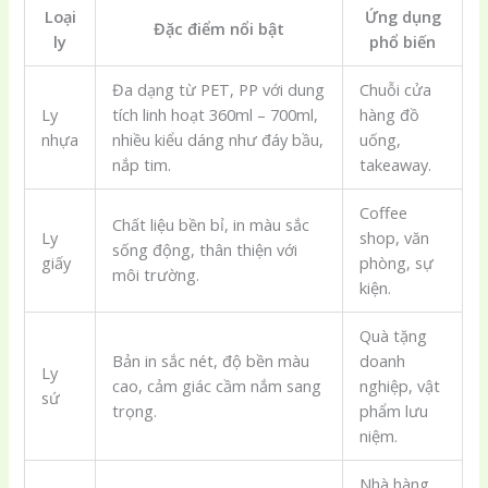
Loại
Ứng dụng
Đặc điểm nổi bật
ly
phổ biến
Đa dạng từ PET, PP với dung
Chuỗi cửa
Ly
tích linh hoạt 360ml – 700ml,
hàng đồ
nhựa
nhiều kiểu dáng như đáy bầu,
uống,
nắp tim.
takeaway.
Coffee
Chất liệu bền bỉ, in màu sắc
Ly
shop, văn
sống động, thân thiện với
giấy
phòng, sự
môi trường.
kiện.
Quà tặng
Bản in sắc nét, độ bền màu
doanh
Ly
cao, cảm giác cầm nắm sang
nghiệp, vật
sứ
trọng.
phẩm lưu
niệm.
Nhà hàng