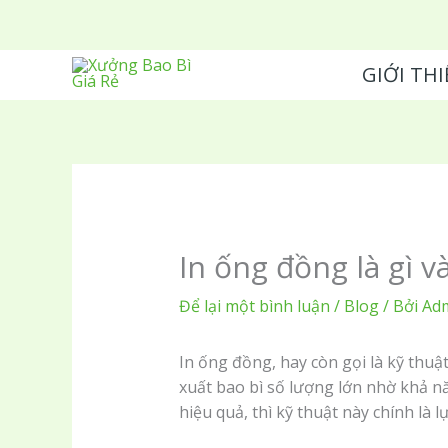
Nhảy
tới
nội
GIỚI THI
dung
In ống đồng là gì 
Để lại một bình luận
/
Blog
/ Bởi
Ad
In ống đồng, hay còn gọi là kỹ thuậ
xuất bao bì số lượng lớn nhờ khả nă
hiệu quả, thì kỹ thuật này chính là 