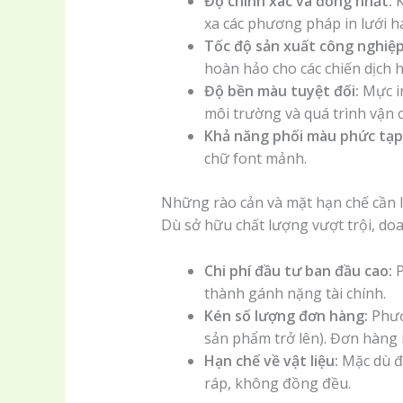
Độ chính xác và đồng nhất:
K
xa các phương pháp in lưới h
Tốc độ sản xuất công nghiệp
hoàn hảo cho các chiến dịch 
Độ bền màu tuyệt đối:
Mực in
môi trường và quá trình vận 
Khả năng phối màu phức tạp
chữ font mảnh.
Những rào cản và mặt hạn chế cần 
Dù sở hữu chất lượng vượt trội, doa
Chi phí đầu tư ban đầu cao:
P
thành gánh nặng tài chính.
Kén số lượng đơn hàng:
Phươn
sản phẩm trở lên). Đơn hàng í
Hạn chế về vật liệu:
Mặc dù đa
ráp, không đồng đều.