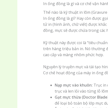
In ống đồng là gì và cơ chế vận hà
Thế nào là kỹ thuật in lõm (Gravure 
In ống đồng là gì? Hay còn được gọi
tử in (hình ảnh, chữ viết) được khắc 
đồng, mực sẽ được chứa trong các hố
Kỹ thuật này được coi là “tiêu chuẩ
trên hàng triệu bản in. Nó thường đ
cao cấp và màng nhôm phức hợp.
Nguyên lý truyền mực và tái tạo hì
Cơ chế hoạt động của máy in ống đồn
Nạp mực vào khuôn:
Trục in 
trục và len lỏi vào từng lỗ lõ
Gạt mực thừa (Doctor Blade)
để loại bỏ toàn bộ lớp mực dư