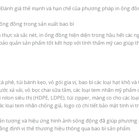
ống đồng trong sản xuất bao bì
 thực và sắc nét, in ống đồng hiện diện trong hầu hết các
ảo quản sản phẩm tốt kết hợp với tính thẩm mỹ cao giúp th
 phê, túi bánh kẹo, vỏ gói gia vị, bao bì các loại hạt khô v
nước xả vải, vỏ bọc chai sữa tắm, các loại tem nhãn mỹ phẩm 
 nilon siêu thị (HDPE, LDPE), túi zipper, màng co cho các loạ
ác loại tem nhãn chống giả, logo có chi tiết bảo mật tinh vi
ấn tượng và hiệu ứng hình ảnh sống động đã giúp phương 
ng định vị thế thương hiệu thông qua bao bì sản phẩm.