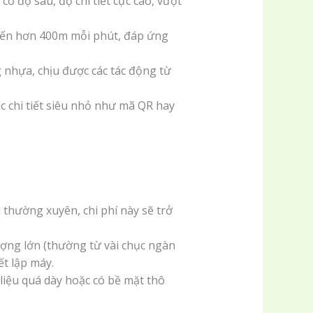
ó độ sâu, độ chi tiết cực cao, vượt
đến hơn 400m mỗi phút, đáp ứng
 nhựa, chịu được các tác động từ
c chi tiết siêu nhỏ như mã QR hay
 thường xuyên, chi phí này sẽ trở
ượng lớn (thường từ vài chục ngàn
ết lập máy.
liệu quá dày hoặc có bề mặt thô