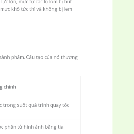
 lực lớn, mực từ các lỗ lõm bị hút
p mực khô tức thì và không bị lem
a thành phẩm. Cấu tạo của nó thường
g chính
 trong suốt quá trình quay tốc
ác phần tử hình ảnh bằng tia