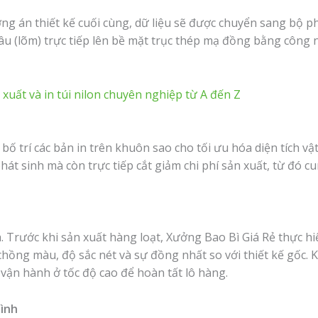
g án thiết kế cuối cùng, dữ liệu sẽ được chuyển sang bộ ph
âu (lõm) trực tiếp lên bề mặt trục thép mạ đồng bằng công 
 xuất và in túi nilon chuyên nghiệp từ A đến Z
 bố trí các bản in trên khuôn sao cho tối ưu hóa diện tích vậ
phát sinh mà còn trực tiếp cắt giảm chi phí sản xuất, từ đó 
nh. Trước khi sản xuất hàng loạt, Xưởng Bao Bì Giá Rẻ thực hi
ồng màu, độ sắc nét và sự đồng nhất so với thiết kế gốc. Khi
vận hành ở tốc độ cao để hoàn tất lô hàng.
hình