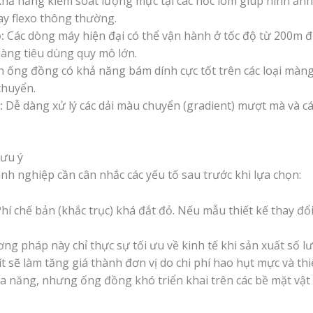
hả năng kiểm soát lượng mực tại các hốc lõm giúp hình ảnh c
ay flexo thông thường.
:
Các dòng máy hiện đại có thể vận hành ở tốc độ từ 200m 
hàng tiêu dùng quy mô lớn.
 ống đồng có khả năng bám dính cực tốt trên các loại màng
chuyển.
:
Dễ dàng xử lý các dải màu chuyển (gradient) mượt mà và cá
lưu ý
nh nghiệp cần cân nhắc các yếu tố sau trước khi lựa chọn:
hí chế bản (khắc trục) khá đắt đỏ. Nếu mẫu thiết kế thay đổi
g pháp này chỉ thực sự tối ưu về kinh tế khi sản xuất số l
t sẽ làm tăng giá thành đơn vị do chi phí hao hụt mực và thi
 năng, nhưng ống đồng khó triển khai trên các bề mặt vật 