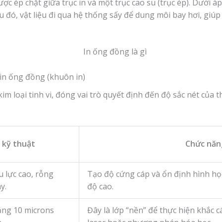
ược ép chặt giữa trục in và một trục cao su (trục ép). Dưới áp
u đó, vật liệu đi qua hệ thống sấy để dung môi bay hơi, giú
 in ống đồng (khuôn in)
im loại tinh vi, đóng vai trò quyết định đến độ sắc nét củ
 kỹ thuật
Chức năn
 lực cao, rỗng
Tạo độ cứng cáp và ổn định hình học
y.
độ cao.
ng 10 microns
Đây là lớp “nền” để thực hiện khắc c