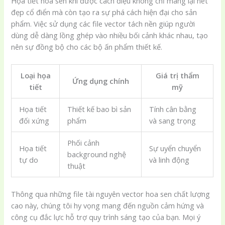
Họa tiết hoa sen khi được cách điệu không chỉ mang lại nét
đẹp cổ điển mà còn tạo ra sự phá cách hiện đại cho sản
phẩm. Việc sử dụng các file vector tách nền giúp người
dùng dễ dàng lồng ghép vào nhiều bối cảnh khác nhau, tạo
nên sự đồng bộ cho các bộ ấn phẩm thiết kế.
Loại họa
Giá trị thẩm
Ứng dụng chính
tiết
mỹ
Họa tiết
Thiết kế bao bì sản
Tính cân bằng
đối xứng
phẩm
và sang trọng
Phối cảnh
Họa tiết
Sự uyển chuyển
background nghệ
tự do
và linh động
thuật
Thông qua những file tài nguyên vector hoa sen chất lượng
cao này, chúng tôi hy vọng mang đến nguồn cảm hứng và
công cụ đắc lực hỗ trợ quy trình sáng tạo của bạn. Mọi ý