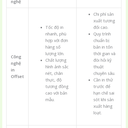
nghệ
Chi phí sản
xuất tương
Tốc độ in
đối cao.
nhanh, phù
Quy trình
hợp với đơn
chuẩn bị
hàng số
bản in tốn
lượng lớn.
thời gian và
Công
Chất lượng
đòi hỏi kỹ
nghệ
hình ảnh sắc
thuật
in
nét, chân
chuyên sâu.
Offset
thực, độ
Cần in thử
tương đồng
trước để
cao với bản
hạn chế sai
mẫu.
sót khi sản
xuất hàng
loạt.