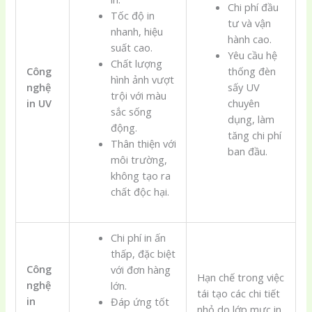
Chi phí đầu
Tốc độ in
tư và vận
nhanh, hiệu
hành cao.
suất cao.
Yêu cầu hệ
Chất lượng
Công
thống đèn
hình ảnh vượt
nghệ
sấy UV
trội với màu
in UV
chuyên
sắc sống
dụng, làm
động.
tăng chi phí
Thân thiện với
ban đầu.
môi trường,
không tạo ra
chất độc hại.
Chi phí in ấn
thấp, đặc biệt
Công
với đơn hàng
Hạn chế trong việc
nghệ
lớn.
tái tạo các chi tiết
in
Đáp ứng tốt
nhỏ do lớp mực in