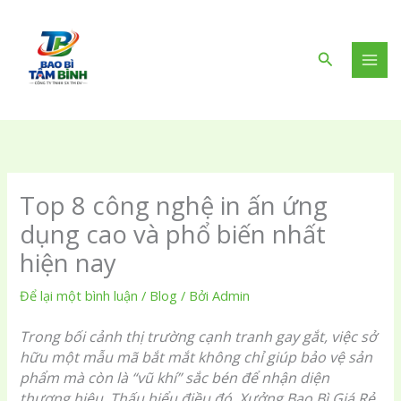
Nhảy
tới
nội
Tìm
dung
kiếm
Top 8 công nghệ in ấn ứng
dụng cao và phổ biến nhất
hiện nay
Để lại một bình luận
/
Blog
/ Bởi
Admin
Trong bối cảnh thị trường cạnh tranh gay gắt, việc sở
hữu một mẫu mã bắt mắt không chỉ giúp bảo vệ sản
phẩm mà còn là “vũ khí” sắc bén để nhận diện
thương hiệu. Thấu hiểu điều đó, Xưởng Bao Bì Giá Rẻ