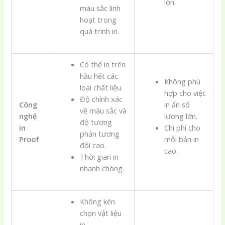
lớn.
màu sắc linh
hoạt trong
quá trình in.
Có thể in trên
hầu hết các
Không phù
loại chất liệu.
hợp cho việc
Độ chính xác
Công
in ấn số
về màu sắc và
nghệ
lượng lớn.
độ tương
in
Chi phí cho
phản tương
Proof
mỗi bản in
đối cao.
cao.
Thời gian in
nhanh chóng.
Không kén
chọn vật liệu
in.