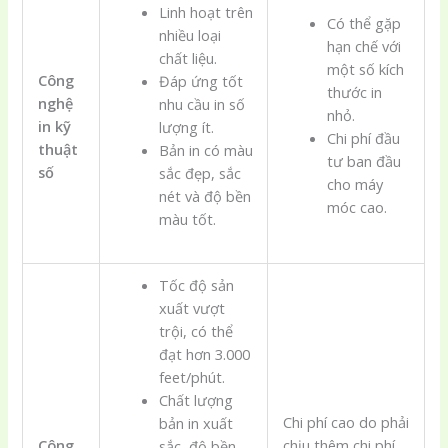
Linh hoạt trên
Có thể gặp
nhiều loại
hạn chế với
chất liệu.
một số kích
Công
Đáp ứng tốt
thước in
nghệ
nhu cầu in số
nhỏ.
in kỹ
lượng ít.
Chi phí đầu
thuật
Bản in có màu
tư ban đầu
số
sắc đẹp, sắc
cho máy
nét và độ bền
móc cao.
màu tốt.
Tốc độ sản
xuất vượt
trội, có thể
đạt hơn 3.000
feet/phút.
Chất lượng
Chi phí cao do phải
bản in xuất
Công
chịu thêm chi phí
sắc, độ bền