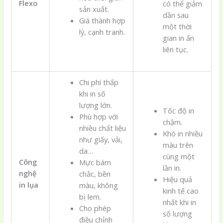
Flexo
có thể giảm
sản xuất.
dần sau
Giá thành hợp
một thời
lý, cạnh tranh.
gian in ấn
liên tục.
Chi phí thấp
khi in số
lượng lớn.
Tốc độ in
Phù hợp với
chậm.
nhiều chất liệu
Khó in nhiều
như giấy, vải,
màu trên
da…
cùng một
Công
Mực bám
lần in.
nghệ
chắc, bền
Hiệu quả
in lụa
màu, không
kinh tế cao
bị lem.
nhất khi in
Cho phép
số lượng
điều chỉnh