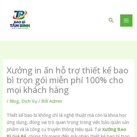
Nhảy
tới
nội
Tìm
dung
kiếm
Xưởng in ấn hỗ trợ thiết kế bao
bì trọn gói miễn phí 100% cho
mọi khách hàng
/
Blog
,
Dịch Vụ
/ Bởi
Admin
Thiết kế bao bì không chỉ là nghệ thuật mà còn là khoa học
ứng dụng, đóng vai trò quan trọng trong việc bảo quản sản
phẩm và là công cụ truyền thông hiệu quả. Tại
Xưởng Bao
Bì Giá Rẻ
, chúng tôi mang đến giải pháp thiết kế bao bì trọn