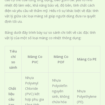
nhiệt độ làm việc, khả năng bảo vệ, độ bền, tính chất cách
điện và yêu cầu về thẩm mỹ. Hiểu rõ sự khác biệt về đặc tính
vật lý giữa các loại màng sẽ giúp người dùng đưa ra quyết
định tối ưu.
Bảng dưới đây trình bày sự so sánh chi tiết về các đặc tính
vật lý của một số loại màng co nhiệt thông dụng:
Tiêu
chí
Màng Co
Màng Co
Màng Co PE
so
PVC
POF
sánh
Nhựa
Nhựa
Polyvinyl
Polyolefin
Chất
Chloride
nguyên
Nhựa
liệu
(PVC) kết
sinh, không
Polyethylene
cấu
hợp phụ gia
chứa hóa
(PE).
tạo
tăng tính