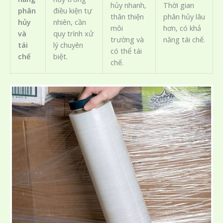
hủy nhanh,
Thời gian
phân
điều kiện tự
thân thiện
phân hủy lâu
hủy
nhiên, cần
môi
hơn, có khả
và
quy trình xử
trường và
năng tái chế.
tái
lý chuyên
có thể tái
chế
biệt.
chế.