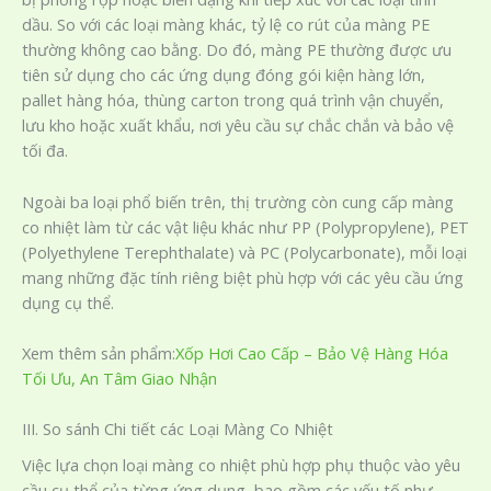
dầu. So với các loại màng khác, tỷ lệ co rút của màng PE
thường không cao bằng. Do đó, màng PE thường được ưu
tiên sử dụng cho các ứng dụng đóng gói kiện hàng lớn,
pallet hàng hóa, thùng carton trong quá trình vận chuyển,
lưu kho hoặc xuất khẩu, nơi yêu cầu sự chắc chắn và bảo vệ
tối đa.
Ngoài ba loại phổ biến trên, thị trường còn cung cấp màng
co nhiệt làm từ các vật liệu khác như PP (Polypropylene), PET
(Polyethylene Terephthalate) và PC (Polycarbonate), mỗi loại
mang những đặc tính riêng biệt phù hợp với các yêu cầu ứng
dụng cụ thể.
Xem thêm sản phẩm:
Xốp Hơi Cao Cấp – Bảo Vệ Hàng Hóa
Tối Ưu, An Tâm Giao Nhận
III. So sánh Chi tiết các Loại Màng Co Nhiệt
Việc lựa chọn loại màng co nhiệt phù hợp phụ thuộc vào yêu
cầu cụ thể của từng ứng dụng, bao gồm các yếu tố như