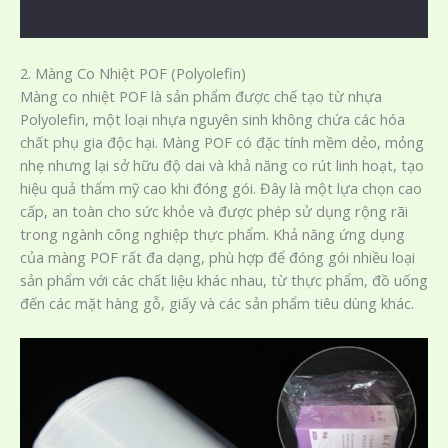
2. Màng Co Nhiệt POF (Polyolefin)
Màng co nhiệt POF là sản phẩm được chế tạo từ nhựa
Polyolefin, một loại nhựa nguyên sinh không chứa các hóa
chất phụ gia độc hại. Màng POF có đặc tính mềm dẻo, mỏng
nhẹ nhưng lại sở hữu độ dai và khả năng co rút linh hoạt, tạo
hiệu quả thẩm mỹ cao khi đóng gói. Đây là một lựa chọn cao
cấp, an toàn cho sức khỏe và được phép sử dụng rộng rãi
trong ngành công nghiệp thực phẩm. Khả năng ứng dụng
của màng POF rất đa dạng, phù hợp để đóng gói nhiều loại
sản phẩm với các chất liệu khác nhau, từ thực phẩm, đồ uống
đến các mặt hàng gỗ, giấy và các sản phẩm tiêu dùng khác.