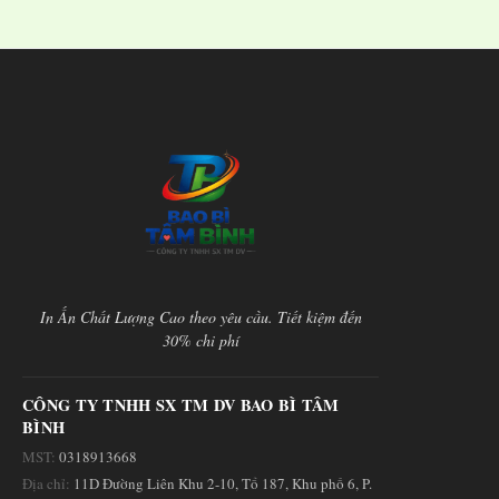
In Ấn Chất Lượng Cao theo yêu cầu. Tiết kiệm đến
30% chi phí
CÔNG TY TNHH SX TM DV BAO BÌ TÂM
BÌNH
MST:
0318913668
Địa chỉ:
11D Đường Liên Khu 2-10, Tổ 187, Khu phố 6, P.