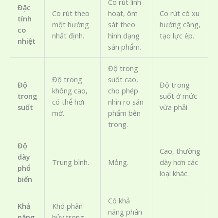
Co rút linh
Đặc
Co rút theo
hoạt, ôm
Co rút có xu
tính
một hướng
sát theo
hướng căng,
co
nhất định.
hình dạng
tạo lực ép.
nhiệt
sản phẩm.
Độ trong
Độ trong
suốt cao,
Độ
Độ trong
không cao,
cho phép
trong
suốt ở mức
có thể hơi
nhìn rõ sản
suốt
vừa phải.
mờ.
phẩm bên
trong.
Độ
Cao, thường
dày
Trung bình.
Mỏng.
dày hơn các
phổ
loại khác.
biến
Có khả
Khả
Khó phân
năng phân
năng
hủy trong