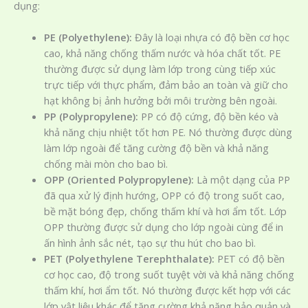
dụng:
PE (Polyethylene):
Đây là loại nhựa có độ bền cơ học
cao, khả năng chống thấm nước và hóa chất tốt. PE
thường được sử dụng làm lớp trong cùng tiếp xúc
trực tiếp với thực phẩm, đảm bảo an toàn và giữ cho
hạt không bị ảnh hưởng bởi môi trường bên ngoài.
PP (Polypropylene):
PP có độ cứng, độ bền kéo và
khả năng chịu nhiệt tốt hơn PE. Nó thường được dùng
làm lớp ngoài để tăng cường độ bền và khả năng
chống mài mòn cho bao bì.
OPP (Oriented Polypropylene):
Là một dạng của PP
đã qua xử lý định hướng, OPP có độ trong suốt cao,
bề mặt bóng đẹp, chống thấm khí và hơi ẩm tốt. Lớp
OPP thường được sử dụng cho lớp ngoài cùng để in
ấn hình ảnh sắc nét, tạo sự thu hút cho bao bì.
PET (Polyethylene Terephthalate):
PET có độ bền
cơ học cao, độ trong suốt tuyệt vời và khả năng chống
thấm khí, hơi ẩm tốt. Nó thường được kết hợp với các
lớp vật liệu khác để tăng cường khả năng bảo quản và