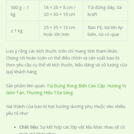
500 g – 1
18 × 26 + 8 cm /
Túi đứng đáy, túi
kg
20 × 30 + 10 cm
kraft
25 × 35 + 10 cm
Bao PE, túi lớn ép
≥ 1 kg
hoặc lớn hơn
biên, túi có quai
Lưu ý rằng các kích thước trên chỉ mang tính tham khảo.
Chúng tôi hoàn toàn có thể điều chỉnh và sản xuất bao bì
theo yêu cầu cụ thể về kích thước, kiểu dáng và số lượng của
quý khách hàng.
Sản phẩm liên quan:
Túi Đựng Rong Biển Cao Cấp: Hương Vị
Giòn Tan, Thương Hiệu Tỏa Sáng
Giá thành của bao bì hạt hướng dương phụ thuộc vào nhiều
yếu tố như:
Chất liệu:
Sự kết hợp các lớp vật liệu khác nhau sẽ có
mức giá khác nhau.