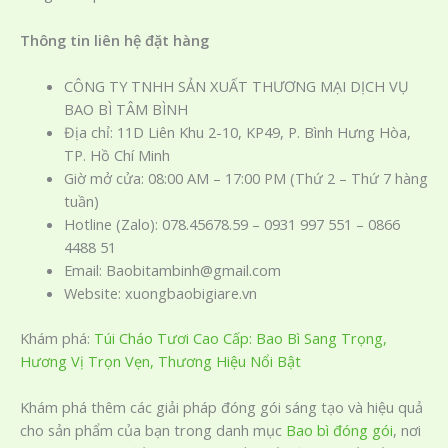
Thông tin liên hệ đặt hàng
CÔNG TY TNHH SẢN XUẤT THƯƠNG MẠI DỊCH VỤ
BAO BÌ TÂM BÌNH
Địa chỉ: 11D Liên Khu 2-10, KP49, P. Bình Hưng Hòa,
TP. Hồ Chí Minh
Giờ mở cửa: 08:00 AM – 17:00 PM (Thứ 2 – Thứ 7 hàng
tuần)
Hotline (Zalo): 078.45678.59 – 0931 997 551 – 0866
4488 51
Email: Baobitambinh@gmail.com
Website: xuongbaobigiare.vn
Khám phá:
Túi Cháo Tươi Cao Cấp: Bao Bì Sang Trọng,
Hương Vị Trọn Vẹn, Thương Hiệu Nổi Bật
Khám phá thêm các giải pháp đóng gói sáng tạo và hiệu quả
cho sản phẩm của bạn trong danh mục
Bao bì đóng gói
, nơi