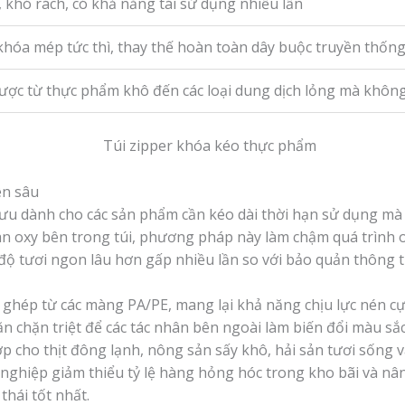
, khó rách, có khả năng tái sử dụng nhiều lần
khóa mép tức thì, thay thế hoàn toàn dây buộc truyền thốn
ợc từ thực phẩm khô đến các loại dung dịch lỏng mà không 
ên sâu
i ưu dành cho các sản phẩm cần kéo dài thời hạn sử dụng m
àn oxy bên trong túi, phương pháp này làm chậm quá trình o
độ tươi ngon lâu hơn gấp nhiều lần so với bảo quản thông 
ghép từ các màng PA/PE, mang lại khả năng chịu lực nén cực
 chặn triệt để các tác nhân bên ngoài làm biến đổi màu sắc
 cho thịt đông lạnh, nông sản sấy khô, hải sản tươi sống v
 nghiệp giảm thiểu tỷ lệ hàng hỏng hóc trong kho bãi và nân
hái tốt nhất.