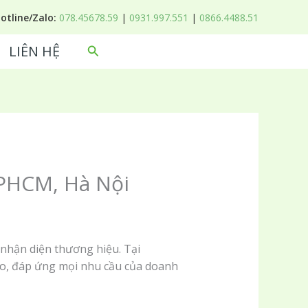
Hotline/Zalo:
078.45678.59
|
0931.997.551
|
0866.4488.51
LIÊN HỆ
Tìm
kiếm
TPHCM, Hà Nội
 nhận diện thương hiệu. Tại
 cao, đáp ứng mọi nhu cầu của doanh