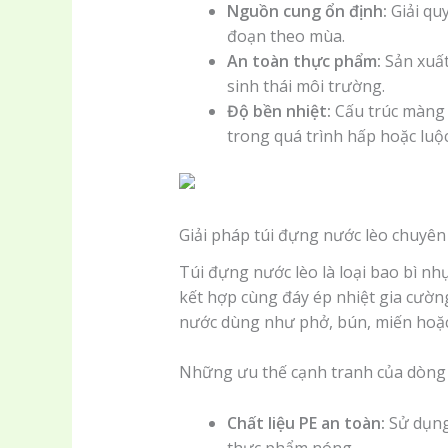
Nguồn cung ổn định:
Giải quy
đoạn theo mùa.
An toàn thực phẩm:
Sản xuất
sinh thái môi trường.
Độ bền nhiệt:
Cấu trúc màng d
trong quá trình hấp hoặc luộc
Giải pháp túi đựng nước lèo chuyê
Túi đựng nước lèo là loại bao bì nh
kết hợp cùng đáy ép nhiệt gia cường
nước dùng như phở, bún, miến hoặc
Những ưu thế cạnh tranh của dòng 
Chất liệu PE an toàn:
Sử dụng 
thực phẩm nóng.