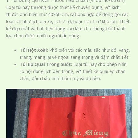
1. Túi Đựng Lịch Kích Thước Tiêu Chuẩn (Ví dụ: 40×60 cm)
Loại túi này thường được thiết kế chuyên dụng, với kích
thước phổ biến như 40×60 cm, rất phù hợp để đóng gói các
loại lịch như lịch bìa xé, lịch 7 tờ, hoặc lịch 1 tờ khổ lớn. Thiết
kế đẹp mắt và tính tiện dụng cao làm cho chúng trở thành
lựa chọn được nhiều người tin dùng.
Túi Hột Xoài:
Phổ biến với các màu sắc như đỏ, vàng,
trắng, mang lại vẻ ngoài sang trọng và đậm chất Tết.
Túi Ép Quai Trong Suốt:
Loại túi này cho phép nhìn
rõ nội dung lịch bên trong, với thiết kế quai ép chắc
chắn, đảm bảo tính thẩm mỹ và độ bền.