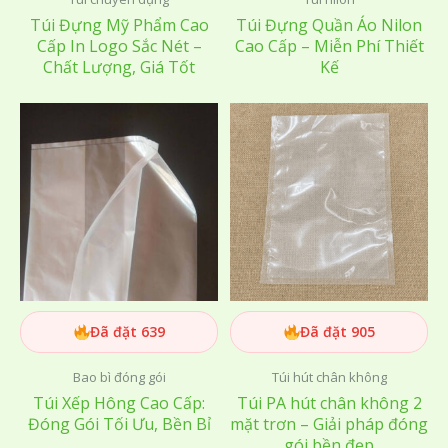
Túi Đựng Mỹ Phẩm Cao
Túi Đựng Quần Áo Nilon
Cấp In Logo Sắc Nét –
Cao Cấp – Miễn Phí Thiết
Chất Lượng, Giá Tốt
Kế
Đã đặt 639
Đã đặt 905
Bao bì đóng gói
Túi hút chân không
Túi Xếp Hông Cao Cấp:
Túi PA hút chân không 2
Đóng Gói Tối Ưu, Bền Bỉ
mặt trơn – Giải pháp đóng
gói bền đẹp