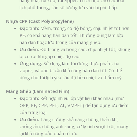
hàng hóa, túi xốp, túi zipper. Thích hợp cho các loại
lịch phổ thông, cần số lượng lớn với chi phí thấp.
Nhựa CPP (Cast Polypropylene)
Đặc tính:
Mềm, trong, có độ bóng, chịu nhiệt tốt hơn
PE, có khả năng hàn dán tốt. Thường dùng làm lớp
hàn dán hoặc lớp trong của màng ghép.
Ưu điểm:
Độ trong và bóng cao, chịu nhiệt tốt, không
bị co rút khi gặp nhiệt độ cao.
Ứng dụng:
Sử dụng làm túi đựng thực phẩm, túi
zipper, và bao bì cần khả năng hàn dán tốt. Có thể
dùng cho túi lịch yêu cầu độ bền nhiệt và thẩm mỹ.
Màng Ghép (Laminated Film)
Đặc tính:
Kết hợp nhiều lớp vật liệu khác nhau (như
OPP, PE, CPP, PET, AL, VMPET) để tận dụng ưu điểm
của từng loại.
Ưu điểm:
Tăng cường khả năng chống thấm khí,
chống ẩm, chống ánh sáng, cơ lý tính vượt trội, mang
lại khả năng bảo quản tối ưu.