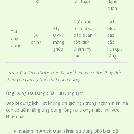
– 50
phí thấp
dạng
cuộn
Tự đứng,
Lịch
PE,
form đẹp,
bloc
Túi
Tùy
OPP,
bảo quản
cao
đáy
chỉnh
màng
tốt, tính
cấp,
đứng
ghép
thẩm mỹ
lịch quà
cao
tặng
Lưu ý: Các kích thước trên là phổ biến và có thể thay đổi
theo yêu cầu cụ thể của khách hàng.
Ứng Dụng Đa Dạng Của Túi Đựng Lịch
Bao bì đựng lịch Tết không chỉ giới hạn trong ngành in ấn mà
còn có tiềm năng ứng dụng rộng rãi trong nhiều lĩnh vực
khác nhau:
Ngành In Ấn và Quà Tặng:
Sử dụng phổ biến để