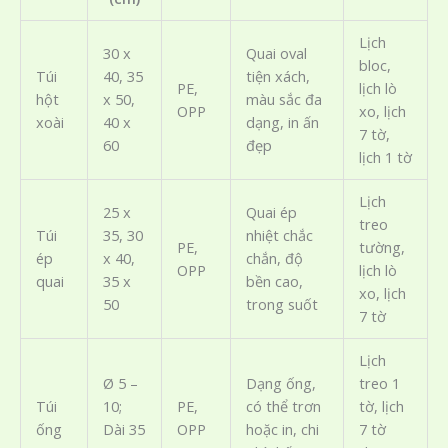
Lịch
30 x
Quai oval
bloc,
Túi
40, 35
tiện xách,
PE,
lịch lò
hột
x 50,
màu sắc đa
OPP
xo, lịch
xoài
40 x
dạng, in ấn
7 tờ,
60
đẹp
lịch 1 tờ
Lịch
25 x
Quai ép
treo
Túi
35, 30
nhiệt chắc
PE,
tường,
ép
x 40,
chắn, độ
OPP
lịch lò
quai
35 x
bền cao,
xo, lịch
50
trong suốt
7 tờ
Lịch
Ø 5 –
Dạng ống,
treo 1
Túi
10;
PE,
có thể trơn
tờ, lịch
ống
Dài 35
OPP
hoặc in, chi
7 tờ