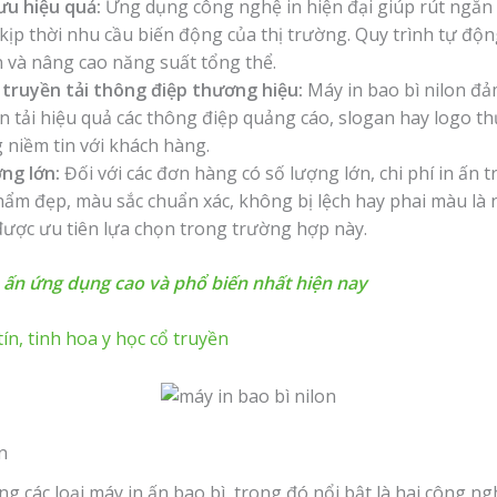
ưu hiệu quả:
Ứng dụng công nghệ in hiện đại giúp rút ngắn 
p thời nhu cầu biến động của thị trường. Quy trình tự động
n và nâng cao năng suất tổng thể.
 truyền tải thông điệp thương hiệu:
Máy in bao bì nilon đ
ền tải hiệu quả các thông điệp quảng cáo, slogan hay logo t
 niềm tin với khách hàng.
ợng lớn:
Đối với các đơn hàng có số lượng lớn, chi phí in ấn 
ẩm đẹp, màu sắc chuẩn xác, không bị lệch hay phai màu là 
ược ưu tiên lựa chọn trong trường hợp này.
 ấn ứng dụng cao và phổ biến nhất hiện nay
ín, tinh hoa y học cổ truyền
n
 các loại máy in ấn bao bì, trong đó nổi bật là hai công ngh