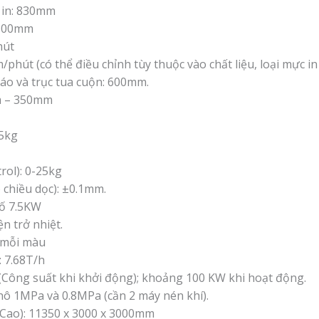
u in: 830mm
: 800mm
hút
 m/phút (có thể điều chỉnh tùy thuộc vào chất liệu, loại mực 
háo và trục tua cuộn: 600mm.
m – 350mm
25kg
rol): 0-25kg
 chiều dọc): ±0.1mm.
số 7.5KW
n trở nhiệt.
 mỗi màu
 7.68T/h
(Công suất khi khởi động); khoảng 100 KW khi hoạt động.
khô 1MPa và 0.8MPa (cần 2 máy nén khí).
 Cao): 11350 x 3000 x 3000mm