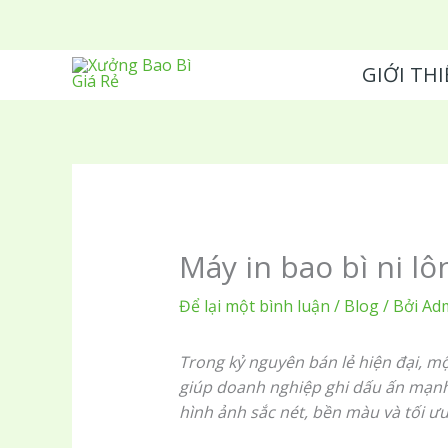
Nhảy
tới
nội
GIỚI THI
dung
Máy in bao bì ni lô
Để lại một bình luận
/
Blog
/ Bởi
Ad
Trong kỷ nguyên bán lẻ hiện đại, m
giúp doanh nghiệp ghi dấu ấn mạnh 
hình ảnh sắc nét, bền màu và tối ưu