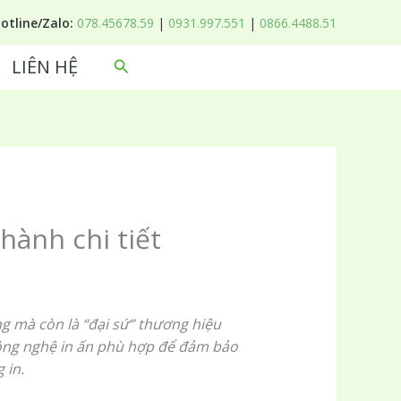
Hotline/Zalo:
078.45678.59
|
0931.997.551
|
0866.4488.51
LIÊN HỆ
Tìm
kiếm
thành chi tiết
g mà còn là “đại sứ” thương hiệu
công nghệ in ấn phù hợp để đảm bảo
 in.