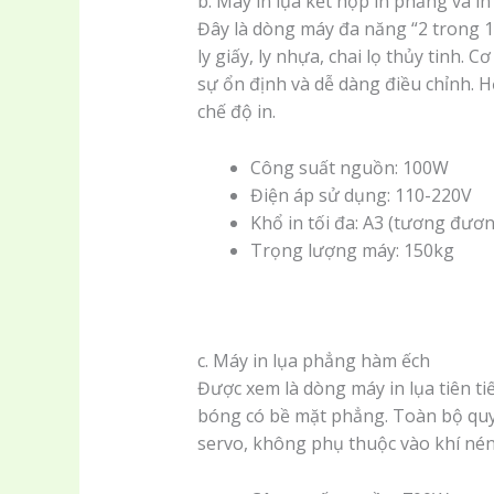
b. Máy in lụa kết hợp in phẳng và in
Đây là dòng máy đa năng “2 trong 1”
ly giấy, ly nhựa, chai lọ thủy tinh.
sự ổn định và dễ dàng điều chỉnh. 
chế độ in.
Công suất nguồn: 100W
Điện áp sử dụng: 110-220V
Khổ in tối đa: A3 (tương đươ
Trọng lượng máy: 150kg
c. Máy in lụa phẳng hàm ếch
Được xem là dòng máy in lụa tiên tiế
bóng có bề mặt phẳng. Toàn bộ qu
servo, không phụ thuộc vào khí nén,