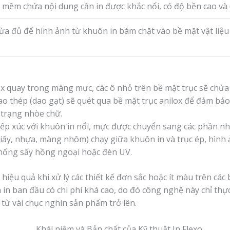
ềm chứa nội dung cần in được khắc nổi, có độ bền cao và ch
vừa đủ để hình ảnh từ khuôn in bám chặt vào bề mặt vật liệ
x quay trong máng mực, các ô nhỏ trên bề mặt trục sẽ chứa
o thép (dao gạt) sẽ quét qua bề mặt trục anilox để đảm bảo
 trạng nhòe chữ.
iếp xúc với khuôn in nổi, mực được chuyển sang các phần nh
giấy, nhựa, màng nhôm) chạy giữa khuôn in và trục ép, hình 
thống sấy hồng ngoại hoặc đèn UV.
ỳ hiệu quả khi xử lý các thiết kế đơn sắc hoặc ít màu trên 
 in ban đầu có chi phí khá cao, do đó công nghệ này chỉ thực
từ vài chục nghìn sản phẩm trở lên.