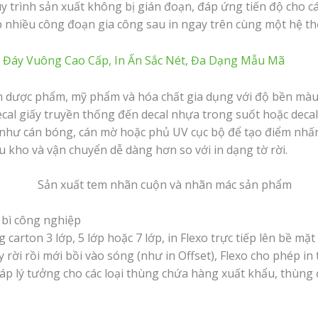
y trình sản xuất không bị gián đoạn, đáp ứng tiến độ cho c
 nhiều công đoạn gia công sau in ngay trên cùng một hệ thố
h Đáy Vuông Cao Cấp, In Ấn Sắc Nét, Đa Dạng Mẫu Mã
 dược phẩm, mỹ phẩm và hóa chất gia dụng với độ bền màu
ecal giấy truyền thống đến decal nhựa trong suốt hoặc decal
 như cán bóng, cán mờ hoặc phủ UV cục bộ để tạo điểm nhấn 
u kho và vận chuyển dễ dàng hơn so với in dạng tờ rời.
 bì công nghiệp
carton 3 lớp, 5 lớp hoặc 7 lớp, in Flexo trực tiếp lên bề mặ
y rời rồi mới bồi vào sóng (như in Offset), Flexo cho phép in 
áp lý tưởng cho các loại thùng chứa hàng xuất khẩu, thùng 