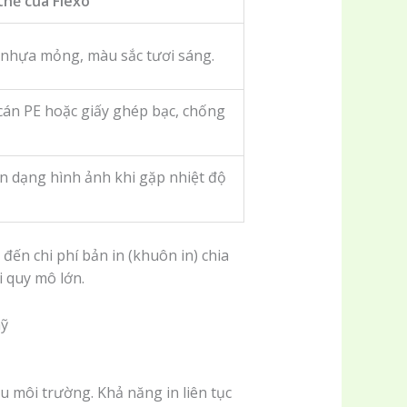
 thế của Flexo
nhựa mỏng, màu sắc tươi sáng.
t cán PE hoặc giấy ghép bạc, chống
n dạng hình ảnh khi gặp nhiệt độ
ến chi phí bản in (khuôn in) chia
i quy mô lớn.
u môi trường. Khả năng in liên tục