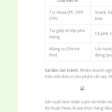
Loại bao bì
Túi nhựa (PE, OPP,
Snack, b
CPP)
khô.
Túi giấy có lớp phủ
Cà phê, t
màng
Màng co (Shrink
Lốc nước 
film)
đông lạn
Sai lầm cần tránh:
Nhiều doanh nghiệ
trên mỗi đơn vị sản phẩm rất cao. Fl
Sản xuất tem nhãn cuộn và nhãn m
Kỹ thuật Flexo là lựa chọn hàng đầu