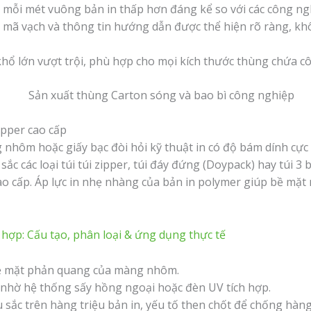
 mỗi mét vuông bản in thấp hơn đáng kể so với các công ngh
 mã vạch và thông tin hướng dẫn được thể hiện rõ ràng, khô
khổ lớn vượt trội, phù hợp cho mọi kích thước thùng chứa c
pper cao cấp
 nhôm hoặc giấy bạc đòi hỏi kỹ thuật in có độ bám dính cực
t sắc các loại túi túi zipper, túi đáy đứng (Doypack) hay túi
 cấp. Áp lực in nhẹ nhàng của bản in polymer giúp bề mặ
ợp: Cấu tạo, phân loại & ứng dụng thực tế
bề mặt phản quang của màng nhôm.
 nhờ hệ thống sấy hồng ngoại hoặc đèn UV tích hợp.
sắc trên hàng triệu bản in, yếu tố then chốt để chống hàng