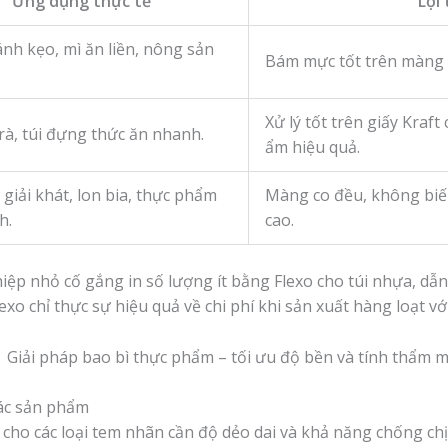
Ứng dụng thực tế
Lợi
ánh kẹo, mì ăn liền, nông sản
Bám mực tốt trên màng 
Xử lý tốt trên giấy Kraf
rà, túi đựng thức ăn nhanh.
ẩm hiệu quả.
giải khát, lon bia, thực phẩm
Màng co đều, không biế
h.
cao.
p nhỏ cố gắng in số lượng ít bằng Flexo cho túi nhựa, dẫn đ
exo chỉ thực sự hiệu quả về chi phí khi sản xuất hàng loạt vớ
ác sản phẩm
 cho các loại tem nhãn cần độ dẻo dai và khả năng chống chị