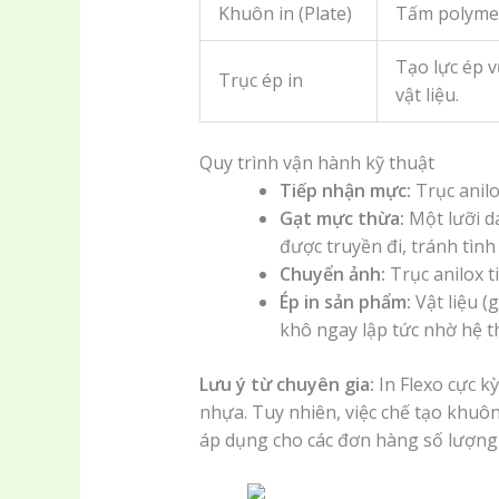
Khuôn in (Plate)
Tấm polyme m
Tạo lực ép 
Trục ép in
vật liệu.
Quy trình vận hành kỹ thuật
Tiếp nhận mực:
Trục anilo
Gạt mực thừa:
Một lưỡi da
được truyền đi, tránh tình
Chuyển ảnh:
Trục anilox t
Ép in sản phẩm:
Vật liệu (
khô ngay lập tức nhờ hệ 
Lưu ý từ chuyên gia:
In Flexo cực k
nhựa. Tuy nhiên, việc chế tạo khuôn
áp dụng cho các đơn hàng số lượng 