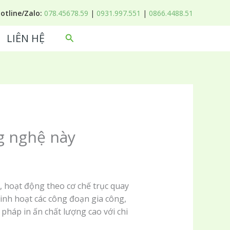
Hotline/Zalo:
078.45678.59
|
0931.997.551
|
0866.4488.51
LIÊN HỆ
Tìm
kiếm
ng nghệ này
i, hoạt động theo cơ chế trục quay
linh hoạt các công đoạn gia công,
 pháp in ấn chất lượng cao với chi