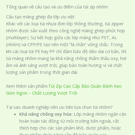
Tổng quan về cấu tạo và ưu điểm của túi zip nhôm
Cấu tạo màng ghép đa lớp ưu việt
Khác với các loại túi nhựa đơn lớp thông thường, túi zipper
nhôm được sản xuất theo công nghệ màng ghép phức hợp
(multilayer). Sự kết hợp giữa các lớp màng như PET, AL
(nhôm) và CPP/PE tạo nên một “lá chắn” vững chắc. Trong
khi các loại túi PE hay PP chỉ đảm bảo độ dẻo dai cơ bản, thì
túi màng nhôm mang lại khả năng chống thẩm thấu oxy, hơi
ẩm và ánh sáng vượt trội, giúp bảo toàn hương vị và chất
lượng sản phẩm trong thời gian dài.
Xem thêm sản phẩm:
Túi Zip Cao Cấp Bảo Quản Bánh Kẹo
Giòn Ngon – Chất Lượng Vượt Trội
Tại sao doanh nghiệp nên ưu tiên lựa chọn túi nhôm?
Khả năng chống oxy hóa:
Lớp màng nhôm ngăn cản
hoàn toàn tác động từ môi trường bên ngoài, rất
thích hợp cho các sản phẩm khô, dược phẩm, hoặc
thực phẩm chức năng cần độ bảo quản cao.