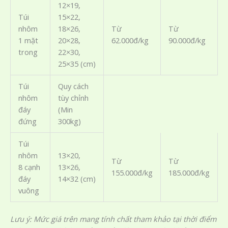
12×19,
Túi
15×22,
nhôm
18×26,
Từ
Từ
1 mặt
20×28,
62.000đ/kg
90.000đ/kg
trong
22×30,
25×35 (cm)
Túi
Quy cách
nhôm
tùy chỉnh
đáy
(Min
đứng
300kg)
Túi
nhôm
13×20,
Từ
Từ
8 cạnh
13×26,
155.000đ/kg
185.000đ/kg
đáy
14×32 (cm)
vuông
Lưu ý: Mức giá trên mang tính chất tham khảo tại thời điểm