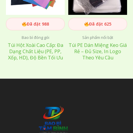
Đã đặt 988
Đã đặt 625
Bao bì đóng gói
Sản phẩm nổi bật
Túi Hột Xoài Cao Cấp: Đa
Túi PE Dán Miệng Keo Giá
Dạng Chất Liệu (PE, PP,
Rẻ – Đủ Size, In Logo
Xốp, HD), Độ Bền Tối Ưu
Theo Yêu Cầu