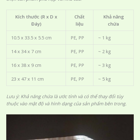
Kích thước (R x D x
Chất
Khả năng
Đáy)
liệu
chứa
10.5 x 33.5 x 5.5 cm
PE, PP
~ 1 kg
14 x 34 x 7 cm
PE, PP
~ 2 kg
16 x 38 x 9 cm
PE, PP
~ 3 kg
23 x 47 x 11 cm
PE, PP
~ 5 kg
Lưu ý: Khả năng chứa là ước tính và có thể thay đổi tùy
thuộc vào mật độ và hình dạng của sản phẩm bên trong.