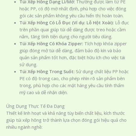
Túi Xếp Hông Dạng Lì/Mờ:
Thường được làm từ PE
hoặc PP, có độ mờ nhất định, phù hợp cho việc đóng
gói các sản phẩm không yêu cầu hiển thị hoàn toàn.
Túi Xếp Hông Có Lỗ Đục (Ví dụ: Lỗ Hột Xoài):
Lỗ đục
trên phần quai giúp túi dễ dàng được treo hoặc cầm
nắm, tăng tính tiện dụng cho người tiêu dùng.
Túi Xếp Hông Có Khóa Zipper:
Tích hợp khóa zipper
giúp đóng mở túi dễ dàng, đảm bảo độ kín và bảo
quản sản phẩm tốt hơn, đặc biệt hữu ích cho việc tái
sử dụng.
Túi Xếp Hông Trong Suốt:
Sử dụng chất liệu PP hoặc
PE có độ trong cao, cho phép nhìn rõ sản phẩm bên
trong, phù hợp cho các mặt hàng yêu cầu tính thẩm
mỹ cao và dễ nhận diện.
Ứng Dụng Thực Tế Đa Dạng
Thiết kế linh hoạt và khả năng tùy biến chất liệu, kích thước
giúp túi xếp hông trở thành lựa chọn đóng gói hiệu quả cho
nhiều ngành nghề: