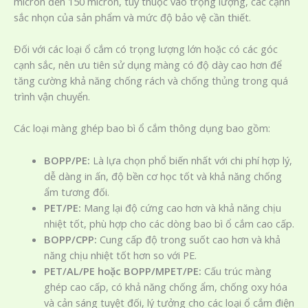
micron đến 150 micron, tùy thuộc vào trọng lượng, các cạnh
sắc nhọn của sản phẩm và mức độ bảo vệ cần thiết.
Đối với các loại ổ cắm có trọng lượng lớn hoặc có các góc
cạnh sắc, nên ưu tiên sử dụng màng có độ dày cao hơn để
tăng cường khả năng chống rách và chống thủng trong quá
trình vận chuyển.
Các loại màng ghép bao bì ổ cắm thông dụng bao gồm:
BOPP/PE:
Là lựa chọn phổ biến nhất với chi phí hợp lý,
dễ dàng in ấn, độ bền cơ học tốt và khả năng chống
ẩm tương đối.
PET/PE:
Mang lại độ cứng cao hơn và khả năng chịu
nhiệt tốt, phù hợp cho các dòng bao bì ổ cắm cao cấp.
BOPP/CPP:
Cung cấp độ trong suốt cao hơn và khả
năng chịu nhiệt tốt hơn so với PE.
PET/AL/PE hoặc BOPP/MPET/PE:
Cấu trúc màng
ghép cao cấp, có khả năng chống ẩm, chống oxy hóa
và cản sáng tuyệt đối, lý tưởng cho các loại ổ cắm điện