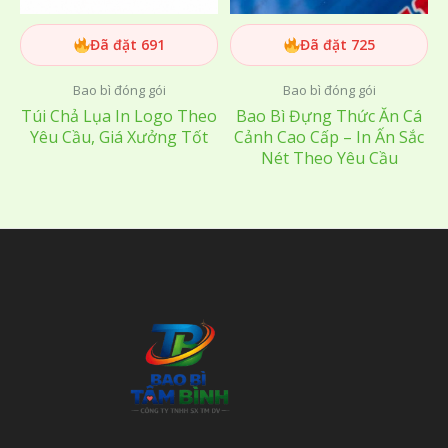
Đã đặt 691
Đã đặt 725
Bao bì đóng gói
Bao bì đóng gói
Túi Chả Lụa In Logo Theo
Bao Bì Đựng Thức Ăn Cá
Yêu Cầu, Giá Xưởng Tốt
Cảnh Cao Cấp – In Ấn Sắc
Nét Theo Yêu Cầu