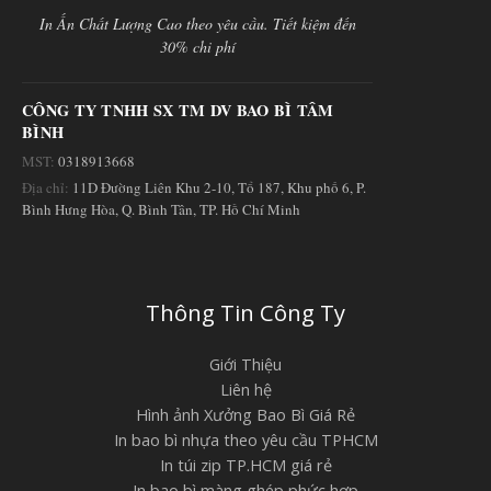
In Ấn Chất Lượng Cao theo yêu cầu. Tiết kiệm đến
30% chi phí
CÔNG TY TNHH SX TM DV BAO BÌ TÂM
BÌNH
MST:
0318913668
Địa chỉ:
11D Đường Liên Khu 2-10, Tổ 187, Khu phố 6, P.
Bình Hưng Hòa, Q. Bình Tân, TP. Hồ Chí Minh
Thông Tin Công Ty
Giới Thiệu
Liên hệ
Hình ảnh Xưởng Bao Bì Giá Rẻ
In bao bì nhựa theo yêu cầu TPHCM
In túi zip TP.HCM giá rẻ
In bao bì màng ghép phức hợp