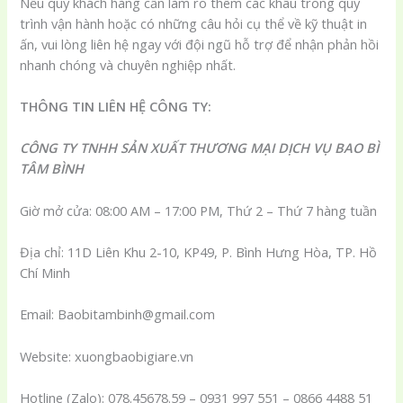
Nếu quý khách hàng cần làm rõ thêm các khâu trong quy
trình vận hành hoặc có những câu hỏi cụ thể về kỹ thuật in
ấn, vui lòng liên hệ ngay với đội ngũ hỗ trợ để nhận phản hồi
nhanh chóng và chuyên nghiệp nhất.
THÔNG TIN LIÊN HỆ CÔNG TY:
CÔNG TY TNHH SẢN XUẤT THƯƠNG MẠI DỊCH VỤ BAO BÌ
TÂM BÌNH
Giờ mở cửa: 08:00 AM – 17:00 PM, Thứ 2 – Thứ 7 hàng tuần
Địa chỉ: 11D Liên Khu 2-10, KP49, P. Bình Hưng Hòa, TP. Hồ
Chí Minh
Email: Baobitambinh@gmail.com
Website: xuongbaobigiare.vn
Hotline (Zalo): 078.45678.59 – 0931 997 551 – 0866 4488 51