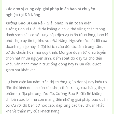
Các đơn vị cung cấp giải pháp in ấn bao bì chuyên
nghiệp tại Đà Nẵng
Xưởng Bao Bì Giá Rẻ – Giải pháp in ấn toàn diện
Xưởng Bao Bì Giá Rẻ đã khẳng định vị thế vững chắc trong
danh sách các cơ sở cung cấp dịch vụ in ấn túi ni lông, bao bì
phức hợp uy tín tại khu vực Đà Nẵng. Nguyên tắc cốt lõi của
doanh nghiệp này là đặt lợi ích của đối tác làm trọng tâm,
từ đó chuẩn hóa mọi quy trình. Mọi giai đoạn từ khâu tuyển
chọn hạt nhựa nguyên sinh, kiểm soát độ dày túi cho đến
khâu vận hành máy in trục ống đồng hay in lụa đều được
giám sát khắt khe.
Sự hiện diện lâu năm trên thị trường giúp đơn vị này hiểu rõ
đặc thù kinh doanh của các shop thời trang, cửa hàng thực
phẩm tại địa phương. Do đó, Xưởng Bao Bì Giá Rẻ không
chỉ bán bao bì, mà còn mang đến những giải pháp bảo quản
tối ưu với độ bền cơ học cao, đáp ứng các tiêu chuẩn khắt
khe về thẩm mỹ của khách hàng.