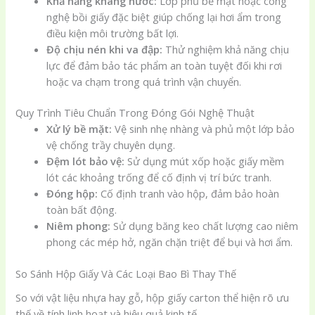
Khả năng kháng nước:
Lớp phủ bề mặt hoặc công
nghệ bồi giấy đặc biệt giúp chống lại hơi ẩm trong
điều kiện môi trường bất lợi.
Độ chịu nén khi va đập:
Thử nghiệm khả năng chịu
lực để đảm bảo tác phẩm an toàn tuyệt đối khi rơi
hoặc va chạm trong quá trình vận chuyển.
Quy Trình Tiêu Chuẩn Trong Đóng Gói Nghệ Thuật
Xử lý bề mặt:
Vệ sinh nhẹ nhàng và phủ một lớp bảo
vệ chống trầy chuyên dụng.
Đệm lót bảo vệ:
Sử dụng mút xốp hoặc giấy mềm
lót các khoảng trống để cố định vị trí bức tranh.
Đóng hộp:
Cố định tranh vào hộp, đảm bảo hoàn
toàn bất động.
Niêm phong:
Sử dụng băng keo chất lượng cao niêm
phong các mép hở, ngăn chặn triệt để bụi và hơi ẩm.
So Sánh Hộp Giấy Và Các Loại Bao Bì Thay Thế
So với vật liệu nhựa hay gỗ, hộp giấy carton thể hiện rõ ưu
thế về tính linh hoạt và hiệu quả kinh tế.