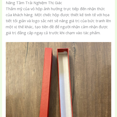
Nâng Tầm Trải Nghiệm Thị Giác
Thẩm mỹ của vỏ hộp ảnh hưởng trực tiếp đến nhận thức
của khách hàng. Một chiếc hộp được thiết kế tinh tế với họa
tiết tối giản và logo sắc nét sẽ nâng giá trị của bức tranh lên
một vị thế khác, tạo tiền đề để người nhận cảm nhận được
giá trị đẳng cấp ngay cả trước khi chạm vào tác phẩm.