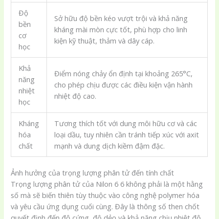
Độ
Sở hữu độ bền kéo vượt trội và khả năng
bền
kháng mài mòn cực tốt, phù hợp cho linh
cơ
kiện kỹ thuật, thảm và dây cáp.
học
Khả
Điểm nóng chảy ổn định tại khoảng 265°C,
năng
cho phép chịu được các điều kiện vận hành
nhiệt
nhiệt độ cao.
học
Kháng
Tương thích tốt với dung môi hữu cơ và các
hóa
loại dầu, tuy nhiên cần tránh tiếp xúc với axit
chất
mạnh và dung dịch kiềm đậm đặc.
Ảnh hưởng của trọng lượng phân tử đến tính chất
Trọng lượng phân tử của Nilon 6 6 không phải là một hằng
số mà sẽ biến thiên tùy thuộc vào công nghệ polymer hóa
và yêu cầu ứng dụng cuối cùng. Đây là thông số then chốt
quyết định đến độ cứng, độ dẻo và khả năng chịu nhiệt độ