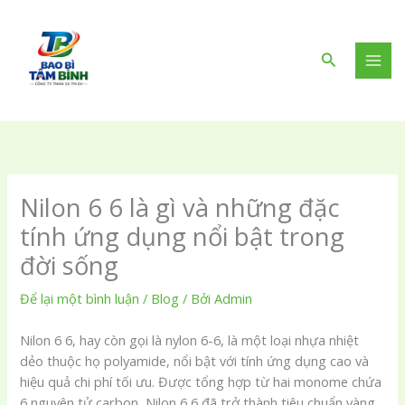
Nhảy
tới
nội
Tìm
dung
kiếm
Nilon 6 6 là gì và những đặc
tính ứng dụng nổi bật trong
đời sống
Để lại một bình luận
/
Blog
/ Bởi
Admin
Nilon 6 6, hay còn gọi là nylon 6-6, là một loại nhựa nhiệt
dẻo thuộc họ polyamide, nổi bật với tính ứng dụng cao và
hiệu quả chi phí tối ưu. Được tổng hợp từ hai monome chứa
6 nguyên tử carbon, Nilon 6 6 đã trở thành tiêu chuẩn vàng