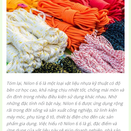
Tóm lại, Nilon 6 6 là một loại vật liệu nhựa kỹ thuật có độ
bền cơ học cao, khả năng chịu nhiệt tốt, chống mài mòn và
ổn định trong nhiều điều kiện sử dụng khác nhau. Nhờ
những đặc tính nổi bật này, Nilon 6 6 được ứng dụng rộng
rãi trong đời sống và sản xuất công nghiệp, từ linh kiện
máy móc, phụ tùng ô tô, thiết bị điện cho đến các sản
phẩm gia dụng. Việc hiểu rõ Nilon 6 6 là gì, đặc điểm và
ứng dụng của vật liệu này sẽ giúp doanh nghiệp, nhà sản