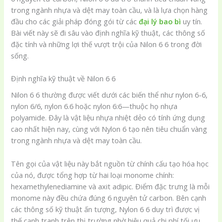
trong ngành nhựa và dệt may toàn cầu, và là lựa chọn hàng
đầu cho các giải pháp đóng gói từ các
đại lý bao bì
uy tín.
Bài viết này sẽ đi sâu vào định nghĩa kỹ thuật, các thông số
đặc tính và những lợi thế vượt trội của Nilon 6 6 trong đời
sống.
Định nghĩa kỹ thuật về Nilon 6 6
Nilon 6 6 thường được viết dưới các biến thể như nylon 6-6,
nylon 6/6, nylon 6.6 hoặc nylon 6:6—thuộc họ nhựa
polyamide. Đây là vật liệu nhựa nhiệt dẻo có tính ứng dụng
cao nhất hiện nay, cùng với Nylon 6 tạo nên tiêu chuẩn vàng
trong ngành nhựa và dệt may toàn cầu.
Tên gọi của vật liệu này bắt nguồn từ chính cấu tạo hóa học
của nó, được tổng hợp từ hai loại monome chính:
hexamethylenediamine và axit adipic. Điểm đặc trưng là mỗi
monome này đều chứa đúng 6 nguyên tử carbon. Bên cạnh
các thông số kỹ thuật ấn tượng, Nylon 6 6 duy trì được vị
thế cạnh tranh trên thị trường nhờ hiệu quả chi phí tối ưu.