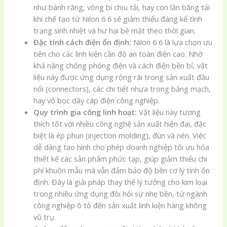
như bánh răng, vòng bi chịu tải, hay con lăn băng tải
khi chế tạo từ Nilon 6 6 sẽ giảm thiểu đáng kể tình
trạng sinh nhiệt và hư hại bề mặt theo thời gian.
Đặc tính cách điện ổn định:
Nilon 6 6 là lựa chọn ưu
tiên cho các linh kiện cần độ an toàn điện cao. Nhờ
khả năng chống phóng điện và cách điện bền bỉ, vật
liệu này được ứng dụng rộng rãi trong sản xuất đầu
nối (connectors), các chi tiết nhựa trong bảng mạch,
hay vỏ bọc dây cáp điện công nghiệp.
Quy trình gia công linh hoạt:
Vật liệu này tương
thích tốt với nhiều công nghệ sản xuất hiện đại, đặc
biệt là ép phun (injection molding), đùn và nén. Việc
dễ dàng tạo hình cho phép doanh nghiệp tối ưu hóa
thiết kế các sản phẩm phức tạp, giúp giảm thiểu chi
phí khuôn mẫu mà vẫn đảm bảo độ bền cơ lý tính ổn
định. Đây là giải pháp thay thế lý tưởng cho kim loại
trong nhiều ứng dụng đòi hỏi sự nhẹ bền, từ ngành
công nghiệp ô tô đến sản xuất linh kiện hàng không
vũ trụ.