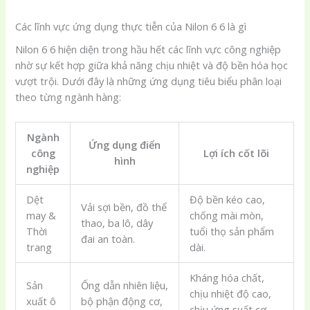
Các lĩnh vực ứng dụng thực tiễn của Nilon 6 6 là gì
Nilon 6 6 hiện diện trong hầu hết các lĩnh vực công nghiệp
nhờ sự kết hợp giữa khả năng chịu nhiệt và độ bền hóa học
vượt trội. Dưới đây là những ứng dụng tiêu biểu phân loại
theo từng ngành hàng:
Ngành
Ứng dụng điển
công
Lợi ích cốt lõi
hình
nghiệp
Dệt
Độ bền kéo cao,
Vải sợi bền, đồ thể
may &
chống mài mòn,
thao, ba lô, dây
Thời
tuổi thọ sản phẩm
đai an toàn.
trang
dài.
Kháng hóa chất,
Sản
Ống dẫn nhiên liệu,
chịu nhiệt độ cao,
xuất ô
bộ phận động cơ,
chịu ứng suất cơ