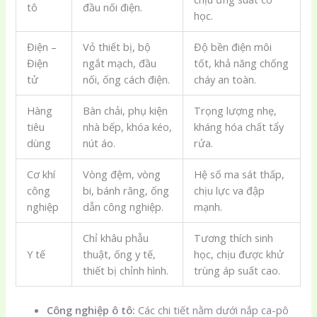
tô
đầu nối điện.
học.
Điện –
Vỏ thiết bị, bộ
Độ bền điện môi
Điện
ngắt mạch, đầu
tốt, khả năng chống
tử
nối, ống cách điện.
cháy an toàn.
Hàng
Bàn chải, phụ kiện
Trọng lượng nhẹ,
tiêu
nhà bếp, khóa kéo,
kháng hóa chất tẩy
dùng
nút áo.
rửa.
Cơ khí
Vòng đệm, vòng
Hệ số ma sát thấp,
công
bi, bánh răng, ống
chịu lực va đập
nghiệp
dẫn công nghiệp.
mạnh.
Chỉ khâu phẫu
Tương thích sinh
Y tế
thuật, ống y tế,
học, chịu được khử
thiết bị chỉnh hình.
trùng áp suất cao.
Công nghiệp ô tô:
Các chi tiết nằm dưới nắp ca-pô