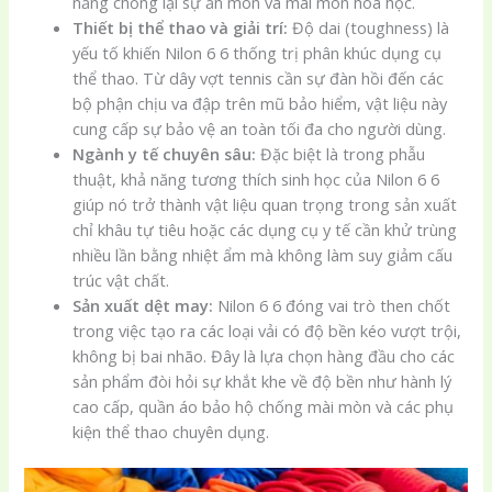
năng chống lại sự ăn mòn và mài mòn hóa học.
Thiết bị thể thao và giải trí:
Độ dai (toughness) là
yếu tố khiến Nilon 6 6 thống trị phân khúc dụng cụ
thể thao. Từ dây vợt tennis cần sự đàn hồi đến các
bộ phận chịu va đập trên mũ bảo hiểm, vật liệu này
cung cấp sự bảo vệ an toàn tối đa cho người dùng.
Ngành y tế chuyên sâu:
Đặc biệt là trong phẫu
thuật, khả năng tương thích sinh học của Nilon 6 6
giúp nó trở thành vật liệu quan trọng trong sản xuất
chỉ khâu tự tiêu hoặc các dụng cụ y tế cần khử trùng
nhiều lần bằng nhiệt ẩm mà không làm suy giảm cấu
trúc vật chất.
Sản xuất dệt may:
Nilon 6 6 đóng vai trò then chốt
trong việc tạo ra các loại vải có độ bền kéo vượt trội,
không bị bai nhão. Đây là lựa chọn hàng đầu cho các
sản phẩm đòi hỏi sự khắt khe về độ bền như hành lý
cao cấp, quần áo bảo hộ chống mài mòn và các phụ
kiện thể thao chuyên dụng.