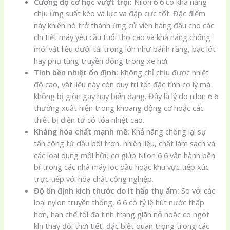
Cường độ cơ học vượt trội:
Nilon 6 6 có khả năng
chịu ứng suất kéo và lực va đập cực tốt. Đặc điểm
này khiến nó trở thành ứng cử viên hàng đầu cho các
chi tiết máy yêu cầu tuổi thọ cao và khả năng chống
mỏi vật liệu dưới tải trọng lớn như bánh răng, bạc lót
hay phụ tùng truyền động trong xe hơi.
Tính bền nhiệt ổn định:
Không chỉ chịu được nhiệt
độ cao, vật liệu này còn duy trì tốt đặc tính cơ lý mà
không bị giòn gãy hay biến dạng. Đây là lý do nilon 6 6
thường xuất hiện trong khoang động cơ hoặc các
thiết bị điện tử có tỏa nhiệt cao.
Kháng hóa chất mạnh mẽ:
Khả năng chống lại sự
tấn công từ dầu bôi trơn, nhiên liệu, chất làm sạch và
các loại dung môi hữu cơ giúp Nilon 6 6 vận hành bền
bỉ trong các nhà máy lọc dầu hoặc khu vực tiếp xúc
trực tiếp với hóa chất công nghiệp.
Độ ổn định kích thước do ít hấp thụ ẩm:
So với các
loại nylon truyền thống, 6 6 có tỷ lệ hút nước thấp
hơn, hạn chế tối đa tình trạng giãn nở hoặc co ngót
khi thay đổi thời tiết, đặc biệt quan trọng trong các