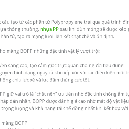
u tạo từ các phân tử Polypropylene trải qua quá trình định
nhựa thông thường,
nhựa PP
sau khi đùn mỏng sẽ được kéo g
phân tử, tạo ra mạng lưới liên kết chặt chẽ và ổn định.
cho màng BOPP những đặc tính vật lý vượt trội:
ền sáng cao, tạo cảm giác trực quan cho người tiêu dùng.
uyên hình dạng ngay cả khi tiếp xúc với các điều kiện môi 
ống chịu lực xé và lực đâm thủng cực tốt.
 giữ vai trò là “chất nền” ưu tiên nhờ đặc tính chống ẩm 
i pháp dán nhãn, BOPP được đánh giá cao nhờ mật độ vật liệu
a trọng lượng và khả năng tái chế đồng nhất khi kết hợp vớ
ng màng BOPP