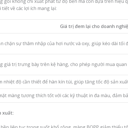
ng gói không chỉ xuất phát từ độ bền mà còn dựa trên hiệu 
iết về các lợi ích mang lại:
Giá trị đem lại cho doanh nghi
n chặn sự thâm nhập của hơi nước và oxy, giúp kéo dài tối 
g giá trị trưng bày trên kệ hàng, cho phép người mua quan 
 nhiệt độ cần thiết để hàn kín túi, giúp tăng tốc độ sản xuấ
mặt màng tương thích tốt với các kỹ thuật in đa màu, đảm bả
n xuất:
bền liên tục trong suốt khổ rộng, màng BOPP giảm thiểu tố