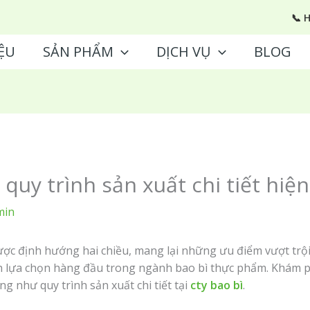
📞 
ỆU
SẢN PHẨM
DỊCH VỤ
BLOG
quy trình sản xuất chi tiết hiệ
min
ợc định hướng hai chiều, mang lại những ưu điểm vượt trội 
h lựa chọn hàng đầu trong ngành bao bì thực phẩm. Khám p
g như quy trình sản xuất chi tiết tại
cty bao bì
.