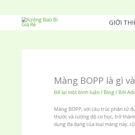
Nhảy
tới
nội
GIỚI THI
dung
Màng BOPP là gì và 
Để lại một bình luận
/
Blog
/ Bởi
Ad
Màng BOPP, với cấu trúc phân tử đư
thước và cường độ cơ học, trở thàn
dụng đa dạng của loại màng này, cũn