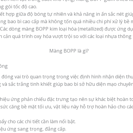
g gói tốc độ cao.
ết hợp giữa độ bóng tự nhiên và khả năng in ấn sắc nét giú
ông bao bì cao cấp mà không tốn quá nhiều chi phí xử lý bề 
Các dòng màng BOPP kim loại hóa (metallized) được ứng dụ
ản quá trình oxy hóa vượt trội so với các loại nhựa thông
công
đóng vai trò quan trọng trong việc định hình nhận diện thư
và sắc trắng tinh khiết giúp bao bì sở hữu diện mạo chuyên
, hiệu ứng phản chiếu đặc trưng tạo nên sự khác biệt hoàn 
 sức căng bề mặt tối ưu, vật liệu này hỗ trợ hoàn hảo cho cá
 cho các chi tiết cần làm nổi bật.
ệu ứng sang trọng, đẳng cấp.