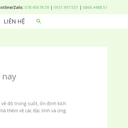
Hotline/Zalo:
078.45678.59
|
0931.997.551
|
0866.4488.51
LIÊN HỆ
Tìm
kiếm
n nay
về độ trong suốt, ổn định kích
há thêm về các đặc tính và ứng