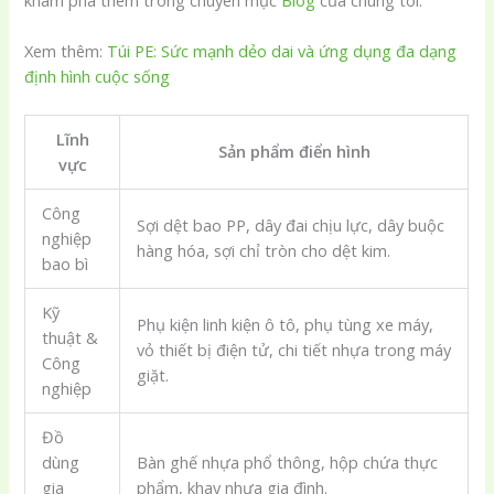
Xem thêm:
Túi PE: Sức mạnh dẻo dai và ứng dụng đa dạng
định hình cuộc sống
Lĩnh
Sản phẩm điển hình
vực
Công
Sợi dệt bao PP, dây đai chịu lực, dây buộc
nghiệp
hàng hóa, sợi chỉ tròn cho dệt kim.
bao bì
Kỹ
Phụ kiện linh kiện ô tô, phụ tùng xe máy,
thuật &
vỏ thiết bị điện tử, chi tiết nhựa trong máy
Công
giặt.
nghiệp
Đồ
dùng
Bàn ghế nhựa phổ thông, hộp chứa thực
gia
phẩm, khay nhựa gia đình.