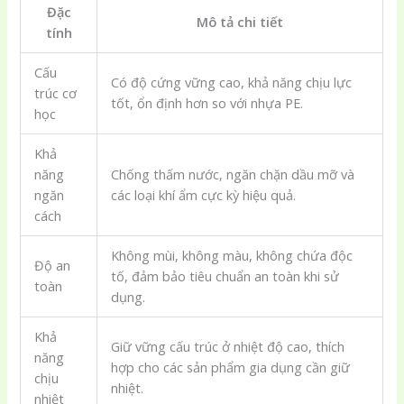
Đặc
Mô tả chi tiết
tính
Cấu
Có độ cứng vững cao, khả năng chịu lực
trúc cơ
tốt, ổn định hơn so với nhựa PE.
học
Khả
năng
Chống thấm nước, ngăn chặn dầu mỡ và
ngăn
các loại khí ẩm cực kỳ hiệu quả.
cách
Không mùi, không màu, không chứa độc
Độ an
tố, đảm bảo tiêu chuẩn an toàn khi sử
toàn
dụng.
Khả
Giữ vững cấu trúc ở nhiệt độ cao, thích
năng
hợp cho các sản phẩm gia dụng cần giữ
chịu
nhiệt.
nhiệt