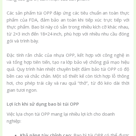
Các sản phẩm túi OPP đáp ứng các tiêu chuẩn an toàn thực
phẩm của FDA, đảm bảo an toàn khi tiếp xúc trực tiếp với
thực phẩm. Bao bì này có sẵn trong nhiều kích cỡ khác nhau,
từ 2×3 inch đến 18×24 inch, phù hợp với nhiều nhu cầu đóng
gói và trình bày.
Đặc tính rắn chắc của nhựa OPP, kết hợp với công nghệ in
và tổng hợp tiên tiến, tạo ra lớp bảo vệ chống giả mạo hiệu
quả. Quy trình hàn nhiệt chuyên biệt đảm bảo túi OPP có độ
bền cao và chắc chắn. Một số thiết kế còn tích hợp lỗ thông
hơi, cho phép trái cây và rau quả “thở”, từ đó kéo dài thời
gian tươi ngon.
Lợi ích khi sử dụng bao bì túi OPP
Việc lựa chọn túi OPP mang lại nhiều lợi ích cho doanh
nghiệp:
Khả năng tùy chỉnh cao:
Bao bì túi OPP có thể được