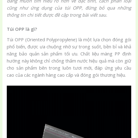
đang muốn tìm hiểu rõ hơn về đặc tính, cách phân loại
cũng như ứng dụng của túi OPP, đừng bỏ qua những
thông tin chi tiết được đề cập trong bài viết sau.
Túi OPP là gì?
Túi OPP (Oriented Polypropylene) là một lựa chọn đóng gói
phổ biến, được ưa chuộng nhờ sự trong suốt, bền bỉ và khả
năng bảo quản sản phẩm tối ưu. Chất liệu màng PP định
hướng này không chỉ chống thấm nước hiệu quả mà còn giữ
cho sản phẩm bên trong luôn tươi mới, đáp ứng yêu cầu
cao của các ngành hàng cao cấp và đóng gói thương hiệu.