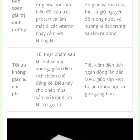
Bảo
ứng hóa học làm
độ giòn và màu sắc;
toàn
biến đổi cấu trúc
thịt cá giữ nguyên
giá trị
protein và làm
độ mọng nước và
dinh
mất đi các vitamin
hương vị đặc trưng
dưỡng
nhạy cảm với
sau khi rã đông.
không khí.
Túi thực phẩm sau
khi hút sẽ xẹp
Tối ưu
Tiết kiệm diện tích
xuống, giảm diện
không
ngăn đông lên đến
tích chiếm chỗ
gian &
50%, giúp sắp xếp
đáng kể. Điều này
chi
tủ lạnh khoa học và
cho phép mua
phí
gọn gàng hơn.
sắm số lượng lớn
khi có giá tốt.