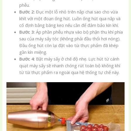
phễu.
Bước 2:
Đục một lỗ nhỏ trên nắp chai sao cho vừa
khít với một đoạn ống hút. Luồn ống hút qua nắp và
cố định bằng băng keo nếu cần để đảm bảo kín khí.
Bước 3:
Áp phần phễu nhựa vào bộ phận thu khí phía
sau của máy sấy tóc (không phải đầu thổi hơi nóng).
Đầu ống hút còn lại đặt vào túi thực phẩm đã khép
gần kín miệng.
Bước 4:
Bật máy sấy ở chế độ nhẹ. Lực hút từ cánh
quạt máy sấy sẽ nhanh chóng rút toàn bộ không khí
từ túi thực phẩm ra ngoài qua hệ thống tự chế này.