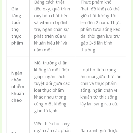
Bằng cách triệt
Thực phẩm khô
Gia
tiêu oxy, quá trình
(hạt, đồ khô) có thể
tăng
oxy hóa chất béo
giữ chất lượng tốt
tuổi
và vitamin bị đình
lên đến 2 năm. Thực
thọ
trệ, ngăn chặn sự
phẩm tươi sống kéo
thực
phát triển của vi
dài thời gian lưu trữ
phẩm
khuẩn hiếu khí và
gấp 3-5 lần bình
nấm mốc.
thường.
Môi trường chân
không là một “lớp
Loại bỏ tình trạng
Ngăn
giáp” ngăn cách
ám mùi giữa thức ăn
chặn
tuyệt đối giữa các
chín và thực phẩm
nhiễm
loại thực phẩm
sống, ngăn chặn vi
khuẩn
khác nhau trong
khuẩn từ thịt sống
chéo
cùng một không
lây lan sang rau củ.
gian tủ lạnh.
Việc thiếu hụt oxy
ngăn cản các phản
Rau xanh giữ được