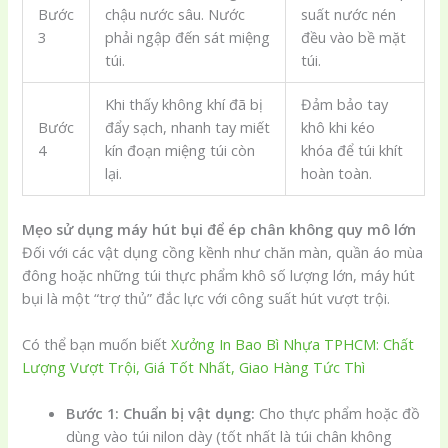
Bước
chậu nước sâu. Nước
suất nước nén
3
phải ngập đến sát miệng
đều vào bề mặt
túi.
túi.
Khi thấy không khí đã bị
Đảm bảo tay
Bước
đẩy sạch, nhanh tay miết
khô khi kéo
4
kín đoạn miệng túi còn
khóa để túi khít
lại.
hoàn toàn.
Mẹo sử dụng máy hút bụi để ép chân không quy mô lớn
Đối với các vật dụng cồng kềnh như chăn màn, quần áo mùa
đông hoặc những túi thực phẩm khô số lượng lớn, máy hút
bụi là một “trợ thủ” đắc lực với công suất hút vượt trội.
Có thể bạn muốn biết
Xưởng In Bao Bì Nhựa TPHCM: Chất
Lượng Vượt Trội, Giá Tốt Nhất, Giao Hàng Tức Thì
Bước 1: Chuẩn bị vật dụng:
Cho thực phẩm hoặc đồ
dùng vào túi nilon dày (tốt nhất là túi chân không