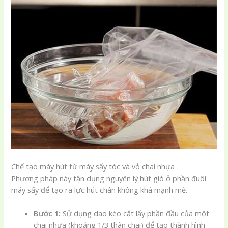
Chế tạo máy hút từ máy sấy tóc và vỏ chai nhựa
Phương pháp này tận dụng nguyên lý hút gió ở phần đuôi
máy sấy để tạo ra lực hút chân không khá mạnh mẽ.
Bước 1:
Sử dụng dao kéo cắt lấy phần đầu của một
chai nhựa (khoảng 1/3 thân chai) để tạo thành hình