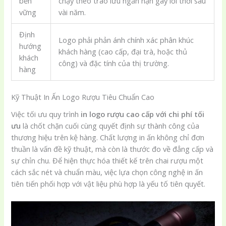
bền
chạy theo trào lưu ngắn hạn gây lỗi thời sau
vững
vài năm.
Định
Logo phải phản ánh chính xác phân khúc
hướng
khách hàng (cao cấp, đại trà, hoặc thủ
khách
công) và đặc tính của thị trường.
hàng
Kỹ Thuật In Ấn Logo Rượu Tiêu Chuẩn Cao
Việc tối ưu quy trình
in logo rượu cao cấp với chi phí tối
ưu
là chốt chặn cuối cùng quyết định sự thành công của
thương hiệu trên kệ hàng. Chất lượng in ấn không chỉ đơn
thuần là vấn đề kỹ thuật, mà còn là thước đo về đẳng cấp và
sự chỉn chu. Để hiện thực hóa thiết kế trên chai rượu một
cách sắc nét và chuẩn màu, việc lựa chọn công nghệ in ấn
tiên tiến phối hợp với vật liệu phù hợp là yếu tố tiên quyết.