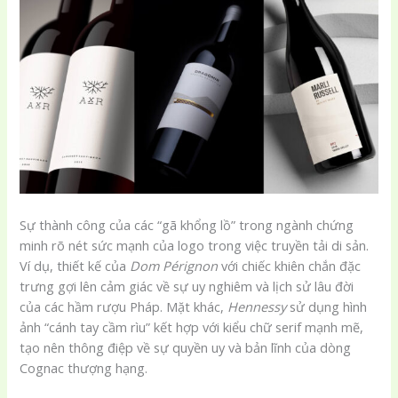
Sự thành công của các “gã khổng lồ” trong ngành chứng
minh rõ nét sức mạnh của logo trong việc truyền tải di sản.
Ví dụ, thiết kế của
Dom Pérignon
với chiếc khiên chắn đặc
trưng gợi lên cảm giác về sự uy nghiêm và lịch sử lâu đời
của các hầm rượu Pháp. Mặt khác,
Hennessy
sử dụng hình
ảnh “cánh tay cầm rìu” kết hợp với kiểu chữ serif mạnh mẽ,
tạo nên thông điệp về sự quyền uy và bản lĩnh của dòng
Cognac thượng hạng.