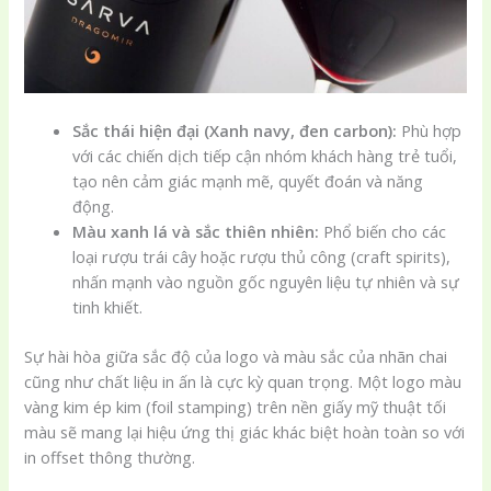
Sắc thái hiện đại (Xanh navy, đen carbon):
Phù hợp
với các chiến dịch tiếp cận nhóm khách hàng trẻ tuổi,
tạo nên cảm giác mạnh mẽ, quyết đoán và năng
động.
Màu xanh lá và sắc thiên nhiên:
Phổ biến cho các
loại rượu trái cây hoặc rượu thủ công (craft spirits),
nhấn mạnh vào nguồn gốc nguyên liệu tự nhiên và sự
tinh khiết.
Sự hài hòa giữa sắc độ của logo và màu sắc của nhãn chai
cũng như chất liệu in ấn là cực kỳ quan trọng. Một logo màu
vàng kim ép kim (foil stamping) trên nền giấy mỹ thuật tối
màu sẽ mang lại hiệu ứng thị giác khác biệt hoàn toàn so với
in offset thông thường.