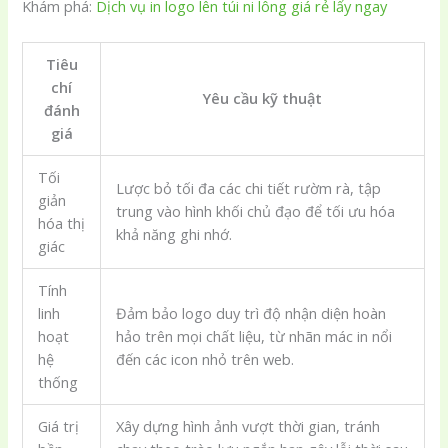
Khám phá:
Dịch vụ in logo lên túi ni lông giá rẻ lấy ngay
Tiêu
chí
Yêu cầu kỹ thuật
đánh
giá
Tối
Lược bỏ tối đa các chi tiết rườm rà, tập
giản
trung vào hình khối chủ đạo để tối ưu hóa
hóa thị
khả năng ghi nhớ.
giác
Tính
linh
Đảm bảo logo duy trì độ nhận diện hoàn
hoạt
hảo trên mọi chất liệu, từ nhãn mác in nổi
hệ
đến các icon nhỏ trên web.
thống
Giá trị
Xây dựng hình ảnh vượt thời gian, tránh