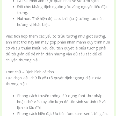
Lá trà: Hình ảnh trực quan nhất về sự tươi sạch.
Đồi chè: Khẳng định nguồn gốc vùng nguyên liệu đặc
trưng.
Núi non: Thể hiện độ cao, khí hậu lý tưởng tạo nên
hương vị khác biệt.
Việc tích hợp thêm các yếu tố trừu tượng như giọt sương,
ánh mặt trời hay làn mây góp phần nhấn mạnh quy trình hữu
cơ và sự thuần khiết. Yêu cầu tiên quyết là biểu tượng phải
đủ tối giản để dễ nhận diện nhưng vẫn đủ sâu sắc để kể
chuyện thương hiệu.
Font chữ – Định hình cá tính
Lựa chọn kiểu chữ là yếu tố quyết định “giọng điệu” của
thương hiệu:
Phong cách truyền thống: Sử dụng font thư pháp
hoặc chữ viết tay uốn lượn để tôn vinh sự tinh tế và
lịch sử lâu đời.
Phong cách hiện đại: Ưu tiên font sans-serif, tối giản,