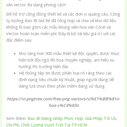
văn vector đa dạng phong cách
Để hỗ trợ cộng đồng thiết kế và các đơn vị quảng cáo, Công
ty Xưởng Bao Bì Giá Rẻ đã tổng hợp và chia sẻ kho dữ liệu
khổng lồ bao gồm các mẫu khung viền hoa văn Corel và
Vector hoàn toàn miễn phí. Đây là bộ tài liệu giá trị với các
đặc điểm sau:
Kho tàng hơn 900 mẫu thiết kế độc quyền, được thực
hiện bởi đội ngũ đồ họa chuyên nghiệp, am hiểu xu
hướng thị trường hiện đại.
Hệ thống tệp tin được phân loại rõ ràng theo các
định dạng tiêu chuẩn kỹ thuật, giúp người dùng dễ
dàng lựa chọn theo phần mềm đang sử dụng.
https://vi.pngtree.com/free-png-vectors/vi%E1%BB%81n-
hoa-v%C4%83n
Xem thêm:
Bao Bì Màng Ghép Phức Hợp: Giải Pháp Tối Ưu
Chi Phí, Chất Lượng Vượt Trội Tại TP.HCM