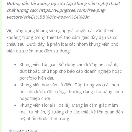
Đường dẫn tải xuống bộ sưu tập khung viền nghệ thuật
chất lượng cao: https://vi.pngtree.com/free-png-
vectors/vi%E1%BB%81n-hoa-v%C4%83n
Việc ứng dụng khung viền giúp giải quyết các vấn đề về
khoảng trống trong thiết kế, tạo cảm giác đầy đặn và có
chiều sâu. Dưới đây là phân loại các nhóm khung viền phổ
biến dựa trên mục đích sử dụng:
Khung viền tối giản: Sử dụng các đường nét mảnh,
dứt khoát, phù hợp cho báo cáo doanh nghiệp hoặc
portfolio hiện đại.
Khung viền hoa văn cổ điển: Tập trung vào các họa
tiết uốn lượn, đối xứng, thường dùng cho bằng khen
hoặc thiệp cưới.
Khung viền Floral (Hoa lá): Mang lại cảm giác mềm
mại, tự nhiên, lý tưởng cho các thiết kế liên quan đến
mỹ phẩm hoặc thời trang.