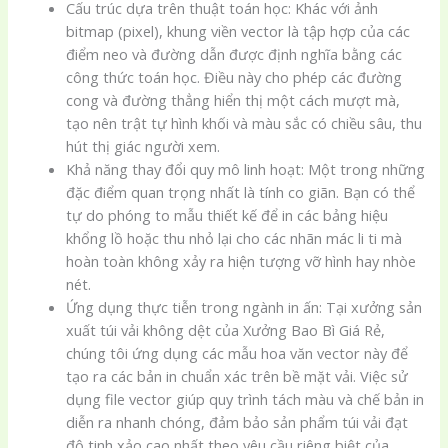
Cấu trúc dựa trên thuật toán học: Khác với ảnh
bitmap (pixel), khung viền vector là tập hợp của các
điểm neo và đường dẫn được định nghĩa bằng các
công thức toán học. Điều này cho phép các đường
cong và đường thẳng hiển thị một cách mượt mà,
tạo nên trật tự hình khối và màu sắc có chiều sâu, thu
hút thị giác người xem.
Khả năng thay đổi quy mô linh hoạt: Một trong những
đặc điểm quan trọng nhất là tính co giãn. Bạn có thể
tự do phóng to mẫu thiết kế để in các bảng hiệu
khổng lồ hoặc thu nhỏ lại cho các nhãn mác li ti mà
hoàn toàn không xảy ra hiện tượng vỡ hình hay nhòe
nét.
Ứng dụng thực tiễn trong ngành in ấn: Tại xưởng sản
xuất túi vải không dệt của Xưởng Bao Bì Giá Rẻ,
chúng tôi ứng dụng các mẫu hoa văn vector này để
tạo ra các bản in chuẩn xác trên bề mặt vải. Việc sử
dụng file vector giúp quy trình tách màu và chế bản in
diễn ra nhanh chóng, đảm bảo sản phẩm túi vải đạt
độ tinh xảo cao nhất theo yêu cầu riêng biệt của