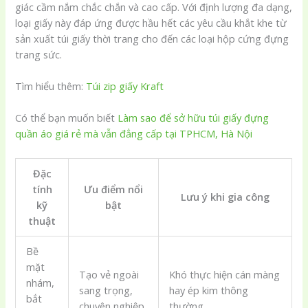
giác cầm nắm chắc chắn và cao cấp. Với định lượng đa dạng,
loại giấy này đáp ứng được hầu hết các yêu cầu khắt khe từ
sản xuất túi giấy thời trang cho đến các loại hộp cứng đựng
trang sức.
Tìm hiểu thêm:
Túi zip giấy Kraft
Có thể bạn muốn biết
Làm sao để sở hữu túi giấy đựng
quần áo giá rẻ mà vẫn đẳng cấp tại TPHCM, Hà Nội
Đặc
tính
Ưu điểm nổi
Lưu ý khi gia công
kỹ
bật
thuật
Bề
mặt
Tạo vẻ ngoài
Khó thực hiện cán màng
nhám,
sang trọng,
hay ép kim thông
bắt
chuyên nghiệp
thường