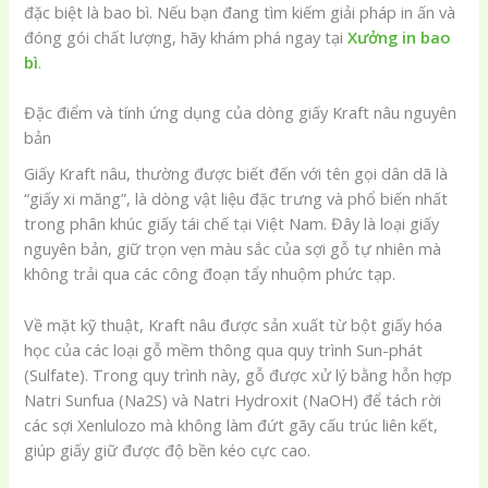
đặc biệt là bao bì. Nếu bạn đang tìm kiếm giải pháp in ấn và
đóng gói chất lượng, hãy khám phá ngay tại
Xưởng in bao
bì
.
Đặc điểm và tính ứng dụng của dòng giấy Kraft nâu nguyên
bản
Giấy Kraft nâu, thường được biết đến với tên gọi dân dã là
“giấy xi măng”, là dòng vật liệu đặc trưng và phổ biến nhất
trong phân khúc giấy tái chế tại Việt Nam. Đây là loại giấy
nguyên bản, giữ trọn vẹn màu sắc của sợi gỗ tự nhiên mà
không trải qua các công đoạn tẩy nhuộm phức tạp.
Về mặt kỹ thuật, Kraft nâu được sản xuất từ bột giấy hóa
học của các loại gỗ mềm thông qua quy trình Sun-phát
(Sulfate). Trong quy trình này, gỗ được xử lý bằng hỗn hợp
Natri Sunfua (Na2S) và Natri Hydroxit (NaOH) để tách rời
các sợi Xenlulozo mà không làm đứt gãy cấu trúc liên kết,
giúp giấy giữ được độ bền kéo cực cao.