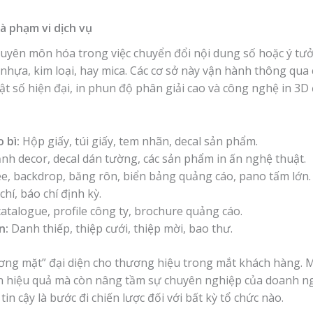
à phạm vi dịch vụ
huyên môn hóa trong việc chuyển đổi nội dung số hoặc ý tưở
i, nhựa, kim loại, hay mica. Các cơ sở này vận hành thông qua 
uật số hiện đại, in phun độ phân giải cao và công nghệ in 3
 bì:
Hộp giấy, túi giấy, tem nhãn, decal sản phẩm.
nh decor, decal dán tường, các sản phẩm in ấn nghệ thuật.
e, backdrop, băng rôn, biển bảng quảng cáo, pano tấm lớn.
chí, báo chí định kỳ.
catalogue, profile công ty, brochure quảng cáo.
n:
Danh thiếp, thiệp cưới, thiệp mời, bao thư.
gương mặt” đại diện cho thương hiệu trong mắt khách hàng.
n hiệu quả mà còn nâng tầm sự chuyên nghiệp của doanh nghi
in cậy là bước đi chiến lược đối với bất kỳ tổ chức nào.