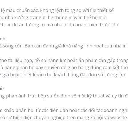
ệ màu chuẩn xác, không lệch tông so với file thiết kế.
ác nhà xưởng trang bị hệ thống máy in thế hệ mới.
t các dự án tương tự mà nhà in đã hoàn thiện trước đó.
anh
tố sống còn. Bạn cần đánh giá khả năng linh hoạt của nhà i
cho tài liệu họp, hồ sơ năng lực hoặc ấn phẩm cần gấp trong 
ả năng phân bổ dây chuyền để giao hàng đúng cam kết thời
 giá hoặc chiết khấu cho khách hàng đặt đơn số lượng lớn.
hề
g phản ánh trực tiếp sự ổn định về mặt kỹ thuật và uy tín đ
khảo phản hồi từ các diễn đàn hoặc các đối tác doanh nghi
 có sự hiện diện chuyên nghiệp trên mạng xã hội và websit