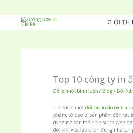
Nhảy
tới
nội
GIỚI THI
dung
Top 10 công ty in 
Để lại một bình luận
/
Blog
/ Bởi
Ad
Tìm kiếm một
đối tác in ấn uy tín
tạ
phẩm, từ bao bì sản phẩm đến các ấ
dạng mà còn thể hiện sự chuyên ng
đôi khi, việc lựa chọn đúng nhà cu