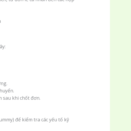
ây:
ợng.
chuyển.
 sau khi chốt đơn.
ummy) để kiểm tra các yếu tố kỹ