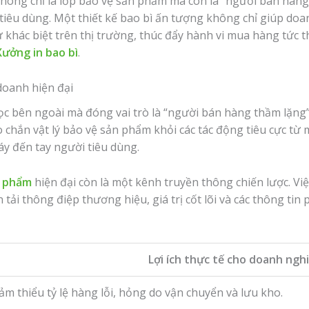
không chỉ là lớp bảo vệ sản phẩm mà còn là “người bán hàn
iêu dùng. Một thiết kế bao bì ấn tượng không chỉ giúp doa
 khác biệt trên thị trường, thúc đẩy hành vi mua hàng tức t
Xưởng in bao bì
.
 doanh hiện đại
ọc bên ngoài mà đóng vai trò là “người bán hàng thầm lặng
o chắn vật lý bảo vệ sản phẩm khỏi các tác động tiêu cực từ
áy đến tay người tiêu dùng.
n phẩm
hiện đại còn là một kênh truyền thông chiến lược. Việ
ải thông điệp thương hiệu, giá trị cốt lõi và các thông tin 
Lợi ích thực tế cho doanh ngh
ảm thiểu tỷ lệ hàng lỗi, hỏng do vận chuyển và lưu kho.