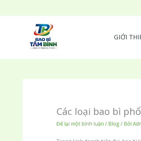
Nhảy
tới
nội
dung
GIỚI THI
Các loại bao bì ph
Để lại một bình luận
/
Blog
/ Bởi
Ad