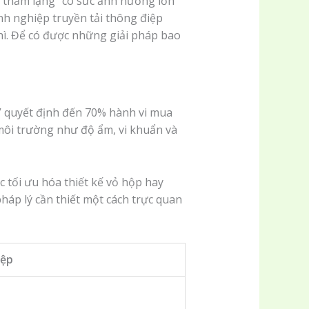
g thầm lặng” có sức ảnh hưởng lớn
nh nghiệp truyền tải thông điệp
hì. Để có được những giải pháp bao
” quyết định đến 70% hành vi mua
 môi trường như độ ẩm, vi khuẩn và
c tối ưu hóa thiết kế vỏ hộp hay
pháp lý cần thiết một cách trực quan
iệp