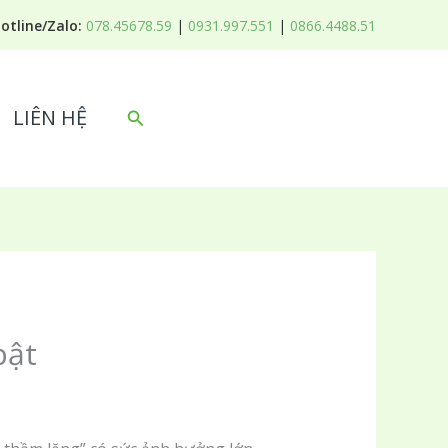
otline/Zalo:
078.45678.59
|
0931.997.551
|
0866.4488.51
LIÊN HỆ
Tìm
kiếm
bật