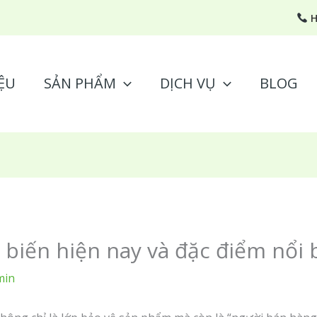
H
ỆU
SẢN PHẨM
DỊCH VỤ
BLOG
ổ biến hiện nay và đặc điểm nổi 
min