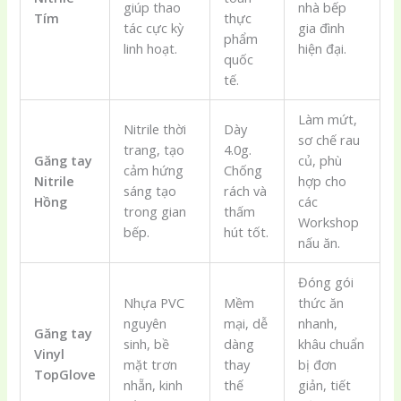
giúp thao
nhà bếp
Tím
thực
tác cực kỳ
gia đình
phẩm
linh hoạt.
hiện đại.
quốc
tế.
Làm mứt,
Nitrile thời
Dày
sơ chế rau
trang, tạo
4.0g.
Găng tay
củ, phù
cảm hứng
Chống
Nitrile
hợp cho
sáng tạo
rách và
Hồng
các
trong gian
thấm
Workshop
bếp.
hút tốt.
nấu ăn.
Đóng gói
Nhựa PVC
Mềm
thức ăn
nguyên
mại, dễ
nhanh,
Găng tay
sinh, bề
dàng
khâu chuẩn
Vinyl
mặt trơn
thay
bị đơn
TopGlove
nhẵn, kinh
thế
giản, tiết