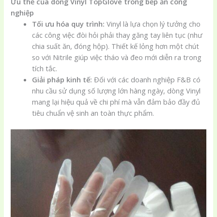
Ưu thế của dòng Vinyl TopGlove trong bếp ăn công
nghiệp
Tối ưu hóa quy trình:
Vinyl là lựa chọn lý tưởng cho
các công việc đòi hỏi phải thay găng tay liên tục (như
chia suất ăn, đóng hộp). Thiết kế lỏng hơn một chút
so với Nitrile giúp việc tháo và đeo mới diễn ra trong
tích tắc.
Giải pháp kinh tế:
Đối với các doanh nghiệp F&B có
nhu cầu sử dụng số lượng lớn hàng ngày, dòng Vinyl
mang lại hiệu quả về chi phí mà vẫn đảm bảo đầy đủ
tiêu chuẩn vệ sinh an toàn thực phẩm.