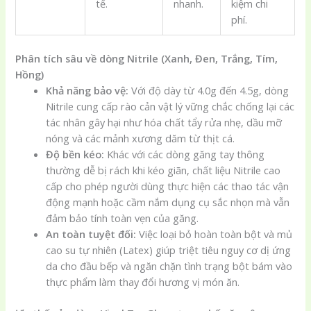
tế.
nhanh.
kiệm chi
phí.
Phân tích sâu về dòng Nitrile (Xanh, Đen, Trắng, Tím,
Hồng)
Khả năng bảo vệ:
Với độ dày từ 4.0g đến 4.5g, dòng
Nitrile cung cấp rào cản vật lý vững chắc chống lại các
tác nhân gây hại như hóa chất tẩy rửa nhẹ, dầu mỡ
nóng và các mảnh xương dăm từ thịt cá.
Độ bền kéo:
Khác với các dòng găng tay thông
thường dễ bị rách khi kéo giãn, chất liệu Nitrile cao
cấp cho phép người dùng thực hiện các thao tác vận
động mạnh hoặc cầm nắm dụng cụ sắc nhọn mà vẫn
đảm bảo tính toàn vẹn của găng.
An toàn tuyệt đối:
Việc loại bỏ hoàn toàn bột và mủ
cao su tự nhiên (Latex) giúp triệt tiêu nguy cơ dị ứng
da cho đầu bếp và ngăn chặn tình trạng bột bám vào
thực phẩm làm thay đổi hương vị món ăn.