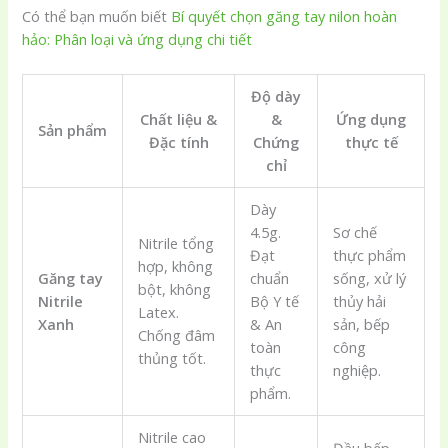
Có thể bạn muốn biết
Bí quyết chọn găng tay nilon hoàn
hảo: Phân loại và ứng dụng chi tiết
Độ dày
Chất liệu &
&
Ứng dụng
Sản phẩm
Đặc tính
Chứng
thực tế
chỉ
Dày
4.5g.
Sơ chế
Nitrile tổng
Đạt
thực phẩm
hợp, không
Găng tay
chuẩn
sống, xử lý
bột, không
Nitrile
Bộ Y tế
thủy hải
Latex.
Xanh
& An
sản, bếp
Chống đâm
toàn
công
thủng tốt.
thực
nghiệp.
phẩm.
Nitrile cao
Đầu bếp