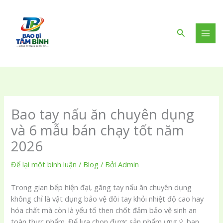
Nhảy
tới
nội
Tìm
dung
kiếm
Bao tay nấu ăn chuyên dụng
và 6 mẫu bán chạy tốt năm
2026
Để lại một bình luận
/
Blog
/ Bởi
Admin
Trong gian bếp hiện đại, găng tay nấu ăn chuyên dụng
không chỉ là vật dụng bảo vệ đôi tay khỏi nhiệt độ cao hay
hóa chất mà còn là yếu tố then chốt đảm bảo vệ sinh an
toàn thực phẩm. Để lựa chọn được sản phẩm ưng ý, bạn