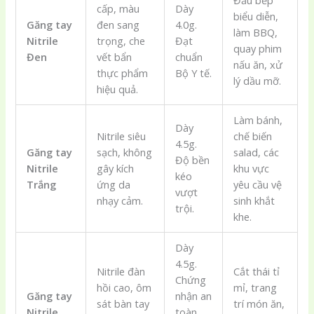
cấp, màu
Dày
biểu diễn,
Găng tay
đen sang
4.0g.
làm BBQ,
Nitrile
trọng, che
Đạt
quay phim
Đen
vết bẩn
chuẩn
nấu ăn, xử
thực phẩm
Bộ Y tế.
lý dầu mỡ.
hiệu quả.
Làm bánh,
Dày
Nitrile siêu
chế biến
4.5g.
Găng tay
sạch, không
salad, các
Độ bền
Nitrile
gây kích
khu vực
kéo
Trắng
ứng da
yêu cầu vệ
vượt
nhạy cảm.
sinh khắt
trội.
khe.
Dày
4.5g.
Nitrile đàn
Cắt thái tỉ
Chứng
hồi cao, ôm
mỉ, trang
Găng tay
nhận an
sát bàn tay
trí món ăn,
Nitrile
toàn