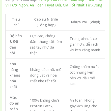
Vị Tươi Ngon, An Toàn Tuyệt Đối, Giá Tốt Nhất Từ Xưởng
Tiêu
Cao su Nitrile
Nhựa PVC (Vinyl)
chí
(Tổng hợp)
Độ bền
Cực cao, chống
Trung bình, ít co
& Độ
đâm thủng tốt, ôm
giãn hơn, dễ rách
đàn
sát tay như da
khi kéo căng mạnh.
hồi
thật.
Khả
Chống thấm nước
năng
Kháng dầu mỡ, mỡ
tốt nhưng kém
kháng
động vật và hóa
bền với dầu mỡ
hóa
chất nhẹ rất tốt.
cao.
chất
Mức
100% không chứa
An toàn, không
độ an
Protein Latex,
gây kích ứng cho
toàn